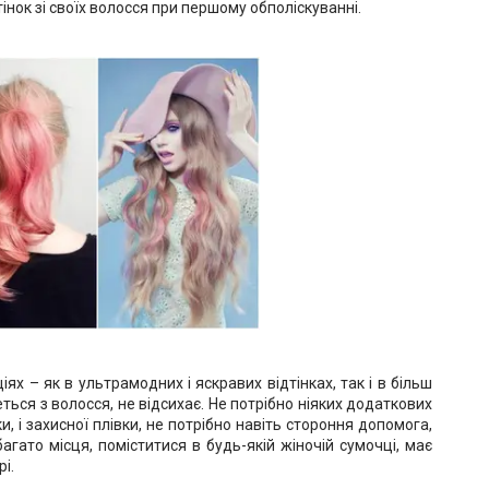
дтінок зі своїх волосся при першому обполіскуванні.
ях – як в ультрамодних і яскравих відтінках, так і в більш
ться з волосся, не відсихає. Не потрібно ніяких додаткових
и, і захисної плівки, не потрібно навіть стороння допомога,
гато місця, поміститися в будь-якій жіночій сумочці, має
і.