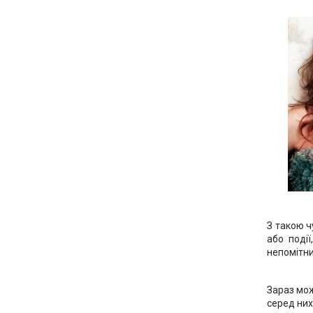
З такою 
або поді
непомітни
Зараз мож
серед них