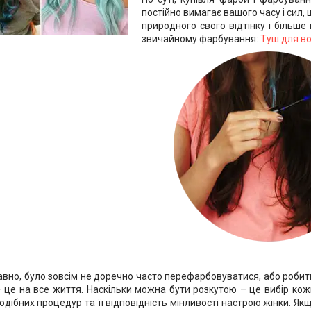
постійно вимагає вашого часу і сил,
природного свого відтінку і більш
звичайному фарбування:
Туш для во
авно, було зовсім не доречно часто перефарбовуватися, або робити
 це на все життя. Наскільки можна бути розкутою – це вибір кожн
одібних процедур та її відповідність мінливості настрою жінки. Я