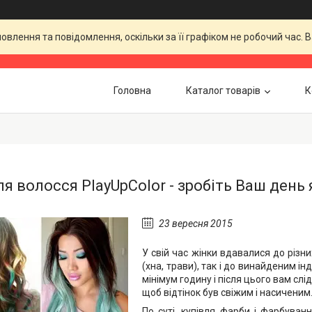
влення та повідомлення, оскільки за її графіком не робочий час.
Головна
Каталог товарів
К
ля волосся PlayUpColor - зробіть Ваш день
23 вересня 2015
У свій час жінки вдавалися до різ
(хна, трави), так і до винайденим і
мінімум годину і після цього вам слі
щоб відтінок був свіжим і насиченим
По суті, купівля фарби і фарбуван