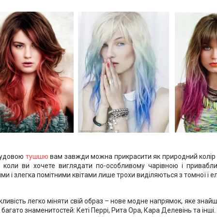
чудовою
тушшю
вам завжди можна прикрасити як природний колір в
ї, коли ви хочете виглядати по-особливому чарівною і привабл
ми і злегка помітними квітами лише трохи виділяються з томної і еле
ливість легко міняти свій образ – нове модне напрямок, яке знайш
 багато знаменитостей: Кеті Перрі, Рита Ора, Кара Делевінь та інші.