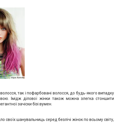
олосся, так і пофарбовані волосся, до будь-якого випадку
ивою. Імідж ділової жінки також можна злегка стоншити
гантної зачіски бізі вумен.
ло своїх шанувальниць серед безлічі жінок по всьому світу,