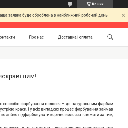
Кошик
 Ваша заявка буде оброблена в найближчий робочий день.
онтакти
Про нас
Доставка і оплата
Повернення і обмін
Акційні товари
 яскравішим!
них способів фарбування волосся – до натуральним фарбам
ндустрією краси. І у всіх випадках процес фарбування займав
д постійно підфарбовувати коріння волосся і стежити за тим,
.
ня волосся – це витратна і довготривала процедура, яка