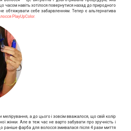
 що часом навіть хотілося повернутися назад до природного
е не обтяжувати себе забарвленням. Тепер є альтернатива
лосся PlayUpColor.
 мелірування, а до цього і зовсім вважалося, що свій колір
ої жінки. Але в теж час не варто забувати про зручність і
кщо раніше фарба для волосся змивалася після 4 рази миття