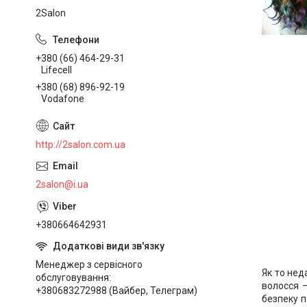
2Salon
+380 (66) 464-29-31
Lifecell
+380 (68) 896-92-19
Vodafone
http://2salon.com.ua
2salon@i.ua
+380664642931
Менеджер з сервісного
Як то нед
обслуговування
волосся –
+380683272988 (Вайбер, Телеграм)
безпеку п