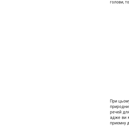
голови, т
При цьому
природних
речей для
адже ви м
приємну д