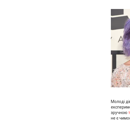
Молоді ді
експериме
зручною
не є чимо