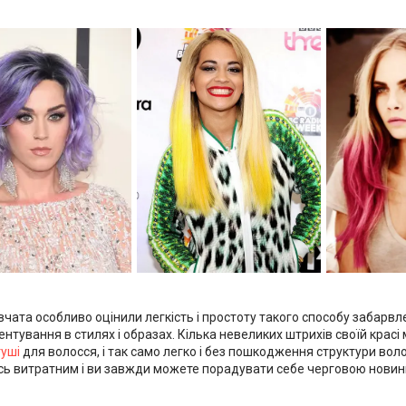
вчата особливо оцінили легкість і простоту такого способу забарв
нтування в стилях і образах. Кілька невеликих штрихів своїй красі
туші
для волосся, і так само легко і без пошкодження структури волос
сь витратним і ви завжди можете порадувати себе черговою новинко