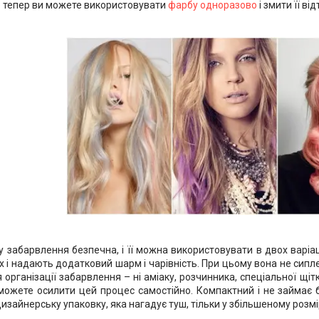
о тепер ви можете використовувати
фарбу одноразово
і змити її ві
 забарвлення безпечна, і її можна використовувати в двох варіаці
 і надають додатковий шарм і чарівність. При цьому вона не сипле
 організації забарвлення – ні аміаку, розчинника, спеціальної щітк
ожете осилити цей процес самостійно. Компактний і не займає ба
изайнерську упаковку, яка нагадує туш, тільки у збільшеному розмір