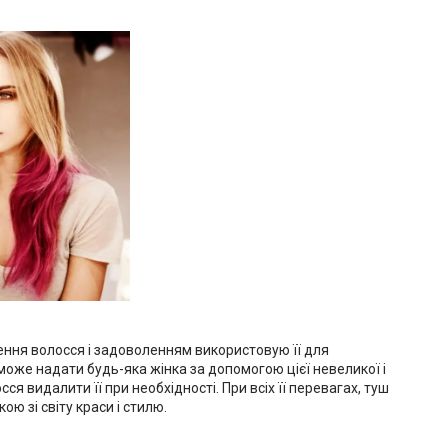
лення волосся і задоволенням використовую її для
 може надати будь-яка жінка за допомогою цієї невеликої і
ся видалити її при необхідності. При всіх її перевагах, туш
ю зі світу краси і стилю.