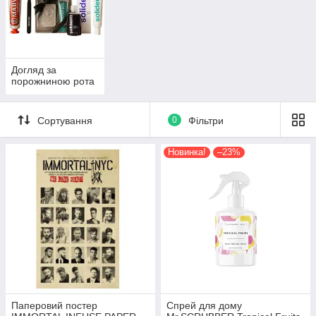
Догляд за
порожниною рота
Сортування
0
Фільтри
Новинка!
–23%
Паперовий постер
Спрей для дому