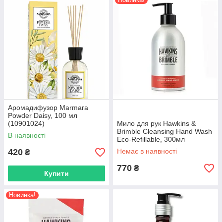
Аромадифузор Marmara
Powder Daisy, 100 мл
(10901024)
Мило для рук Hawkins &
Brimble Cleansing Hand Wash
В наявності
Eco-Refillable, 300мл
(5060495673597F)
420
Немає в наявності
₴
770
₴
Купити
Новинка!