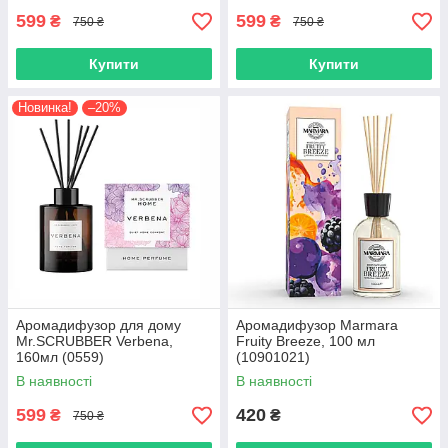
599
599
₴
₴
750 ₴
750 ₴
Купити
Купити
Новинка!
–20%
Аромадифузор для дому
Аромадифузор Marmara
Mr.SCRUBBER Verbena,
Fruity Breeze, 100 мл
160мл (0559)
(10901021)
В наявності
В наявності
599
420
₴
₴
750 ₴