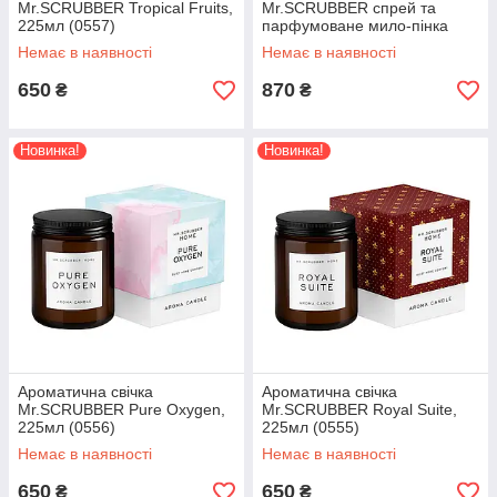
Mr.SCRUBBER Tropical Fruits,
Mr.SCRUBBER спрей та
225мл (0557)
парфумоване мило-пінка
Royal Suite (2044)
Немає в наявності
Немає в наявності
650
870
₴
₴
Новинка!
Новинка!
Ароматична свічка
Ароматична свічка
Mr.SCRUBBER Pure Oxygen,
Mr.SCRUBBER Royal Suite,
225мл (0556)
225мл (0555)
Немає в наявності
Немає в наявності
650
650
₴
₴