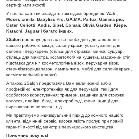
сертифікати якості
!
У нас на сайті ви знайдете такі відомі бренди як:
Wahl
,
Moser, Ermila, Babyliss Pro, GA.MA, Parlux, Gamma piu,
Oster, Ceriotti, Andis, Sibel, Comair, Olivia Garden, Kiepe,
Katachi, Jaguar і багато інших.
2Salon
пропонує для вас все необхідне для створення
вашого робочого місця, салону краси: устаткування для
салонів і перукарень (стільці для стрижки, мийка, сушуар,
стілець для майстра, косметологічна кушетка, масажний стіл,
підставки для ніг, косметологічна візок, перукарня візок,
стерилізатори,вапазон, лампа-лупа, меблі для салонів краси,
косметологічний апарат).
А також, 2Salon представляє Вам величезний вибір
професійної електротехніки як для перукарів, так і для
особистого користування: тримери, машинки для стрижки
волосся, плойки, бігуді, електробігуді, фени, щипці для
вирівнювання волосся і т. д.
Ми практикуємо індивідуальний підхід до кожного нашого
клієнта, відмінний сервіс, висока якість послуг, при повній
гарантії якості від майстрів перукарського мистецтва.
Приємних покупок!