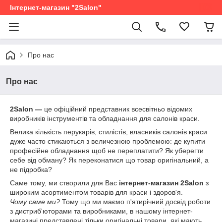
Інтернет-магазин "2Salon"
Про нас
Про нас
2Salon ―
це офіційний представник всесвітньо відомих
виробників інструментів та обладнання для салонів краси.
Велика кількість перукарів, стилістів, власників салонів краси
дуже часто стикаються з величезною проблемою: де купити
професійне обладнання щоб не переплатити? Як уберегти
себе від обману? Як переконатися що товар оригінальний, а
не підробка?
Саме тому, ми створили для Вас
інтернет-магазин 2Salon
з
широким асортиментом товарів для краси і здоров'я.
Чому саме ми?
Тому що ми маємо п'ятирічний досвід роботи
з дистриб'юторами та виробниками, в нашому інтернет-
магазині представлені тільки
оригінальні товари, які мають