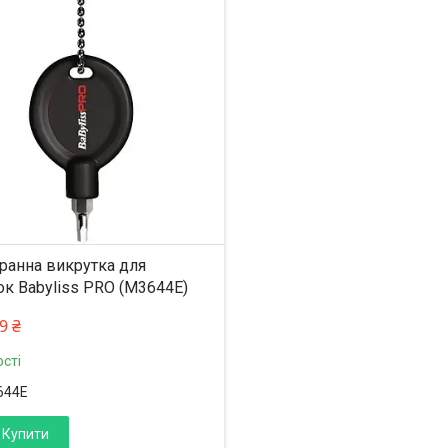
%
ишилось 24 дні
ранна викрутка для
к Babyliss PRO (M3644E)
9 ₴
сті
644E
Купити