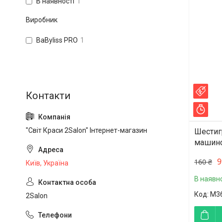
В наявності
1
Виробник
BaByliss PRO
1
–38
Зал
"Світ Краси 2Salon" Інтернет-магазин
Шестиг
машино
9
160 ₴
Київ, Україна
В наявно
M3
2Salon