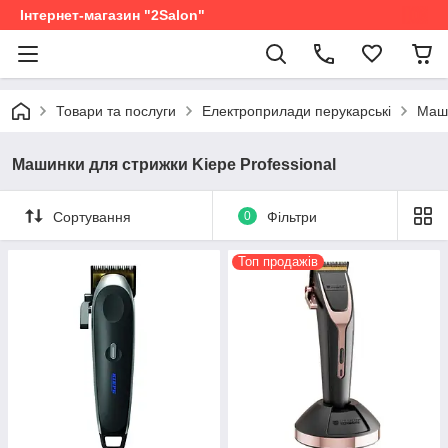
Інтернет-магазин "2Salon"
Товари та послуги
Електроприлади перукарські
Маши
Машинки для стрижки Kiepe Professional
Сортування
0
Фільтри
Топ продажів