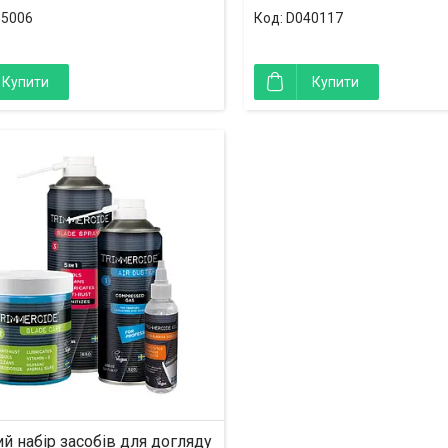
35006
D040117
Купити
Купити
й набір засобів для догляду