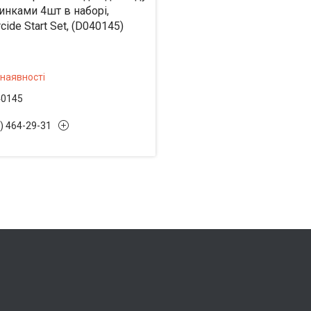
инками 4шт в наборі,
cide Start Set, (D040145)
 наявності
40145
) 464-29-31