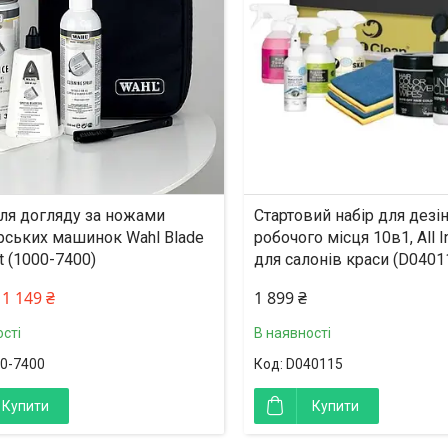
%
ишилось 26 днів
для догляду за ножами
Стартовий набір для дезі
рських машинок Wahl Blade
робочого місця 10в1, All I
t (1000-7400)
для салонів краси (D0401
1 149 ₴
1 899 ₴
сті
В наявності
0-7400
D040115
Купити
Купити