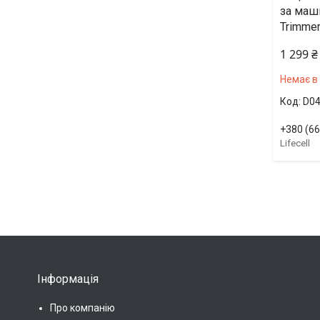
за маш
Trimmer
1 299 ₴
Немає в
D0
+380 (66
Lifecell
Інформація
Про компанію