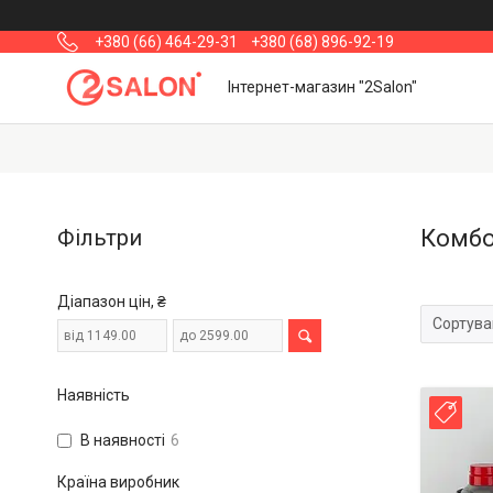
+380 (66) 464-29-31
+380 (68) 896-92-19
Інтернет-магазин "2Salon"
Фільтри
Комбо
Діапазон цін, ₴
Наявність
Топ
В наявності
6
Країна виробник