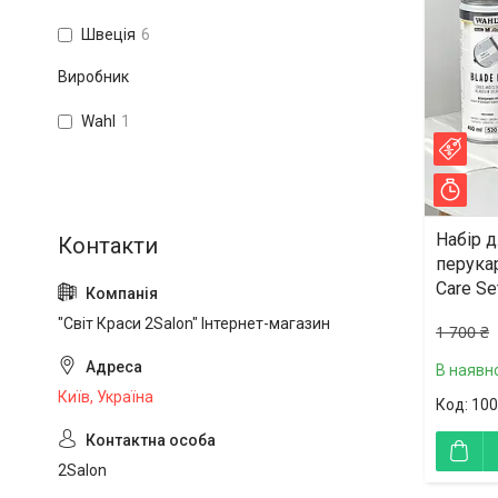
Швеція
6
Виробник
Wahl
1
–32
Зал
Набір 
перука
Care Se
"Світ Краси 2Salon" Інтернет-магазин
1 700 ₴
В наявно
Київ, Україна
100
2Salon