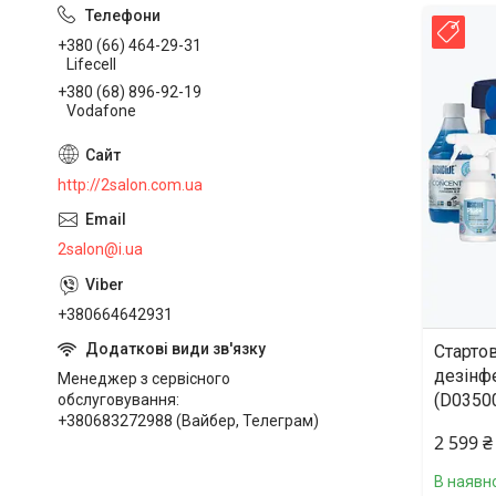
Нов
+380 (66) 464-29-31
Lifecell
+380 (68) 896-92-19
Vodafone
http://2salon.com.ua
2salon@i.ua
+380664642931
Стартов
дезінфе
Менеджер з сервісного
(D0350
обслуговування
+380683272988 (Вайбер, Телеграм)
2 599 ₴
В наявно