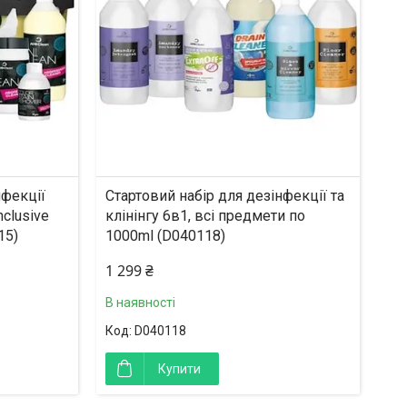
нфекції
Стартовий набір для дезінфекції та
nclusive
клінінгу 6в1, всі предмети по
15)
1000ml (D040118)
1 299 ₴
В наявності
D040118
Купити