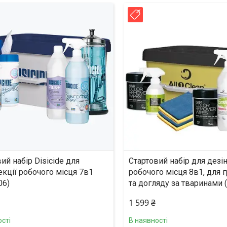
инка!
Новинка!
ий набір Disicide для
Стартовий набір для дезі
кції робочого місця 7в1
робочого місця 8в1, для 
06)
та догляду за тваринами 
1 599 ₴
сті
В наявності