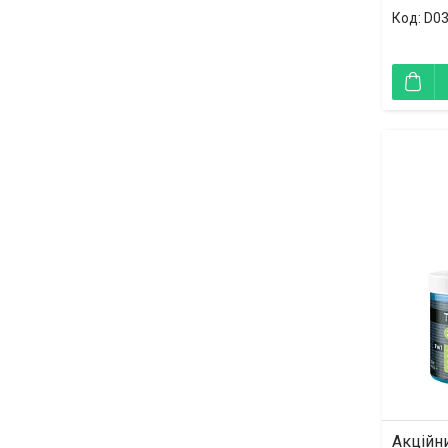
D0
Акційни