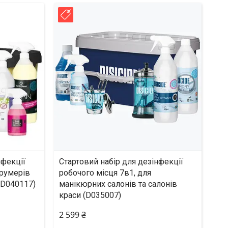
Новинка!
нфекції
Стартовий набір для дезінфекції
грумерів
робочого місця 7в1, для
(D040117)
манікюрних салонів та салонів
краси (D035007)
2 599 ₴