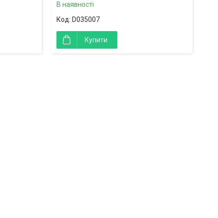
В наявності
D035007
Купити