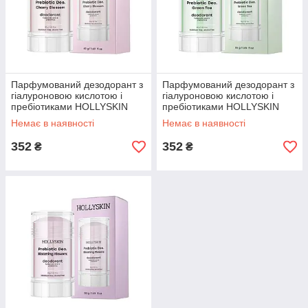
Парфумований дезодорант з
Парфумований дезодорант з
гіалуроновою кислотою і
гіалуроновою кислотою і
пребіотиками HOLLYSKIN
пребіотиками HOLLYSKIN
Prebiotic Deo Cherry Blossom,
Prebiotic Deo Green Tea, 50 г
Немає в наявності
Немає в наявності
50 г (0314h)
(0315h)
352
352
₴
₴