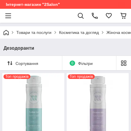
Інтернет-магазин "2Salon"
Товари та послуги
Косметика та догляд
Жіноча косм
Дезодоранти
Сортування
0
Фільтри
Топ продажів
Топ продажів