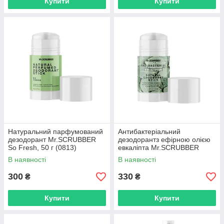
Купити
Купити
Натуральний парфумований
Антибактеріальний
дезодорант Mr.SCRUBBER
дезодорантз ефірною олією
So Fresh, 50 г (0813)
евкаліпта Mr.SCRUBBER
Antibacterial Eucalyptus, 50 г
В наявності
В наявності
(0809)
300
330
₴
₴
Купити
Купити