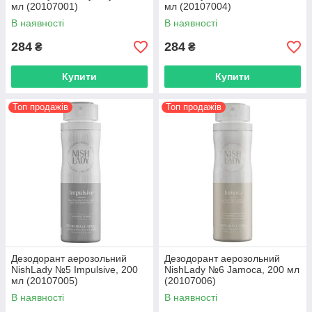
мл (20107001)
мл (20107004)
В наявності
В наявності
284
284
₴
₴
Купити
Купити
Топ продажів
Топ продажів
Дезодорант аерозольний
Дезодорант аерозольний
NishLady №5 Impulsive, 200
NishLady №6 Jamoca, 200 мл
мл (20107005)
(20107006)
В наявності
В наявності