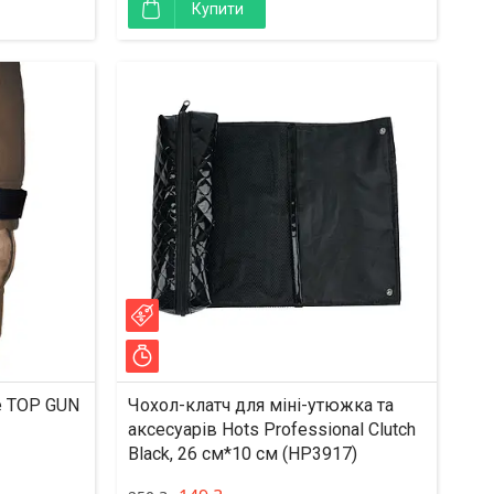
Купити
–40%
Залишилось 24 дні
e TOP GUN
Чохол-клатч для міні-утюжка та
аксесуарів Hots Professional Clutch
Black, 26 см*10 см (HP3917)