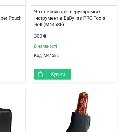
Чохол-пояс для перукарських
pper Pouch
інструментів BaByliss PRO Tools
Belt (M4458E)
300 ₴
В наявності
M4458E
Купити