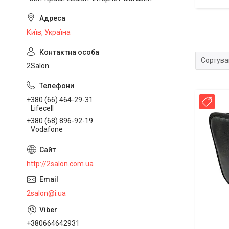
Рюкзаки
перукар
Київ, Україна
аксесуа
2Salon
+380 (66) 464-29-31
Топ
Lifecell
+380 (68) 896-92-19
Vodafone
http://2salon.com.ua
2salon@i.ua
+380664642931