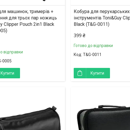
для машинок, тримерів +
Кобура для перукарських
ення для трьох пар ножиць
інструментів Toni&Guy Cli
y Clipper Pouch 2in1 Black
Black (T&G-0011)
005)
399 ₴
Готово до відправки
до відправки
T&G-0011
-0005
Купити
Купити