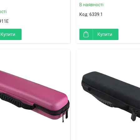
В наявності
сті
6339.1
911E
Купити
Купити