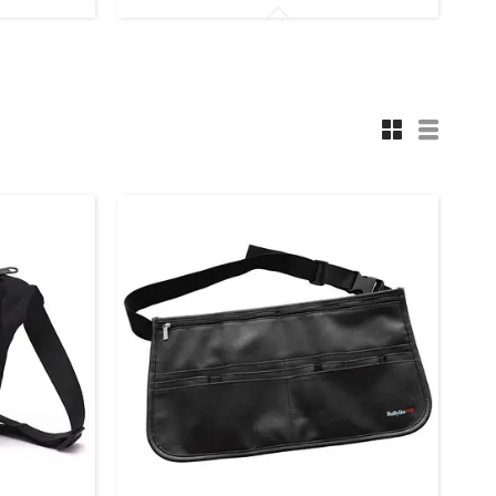
трументів
Косметички для перукарських
інструментів та аксесуарів