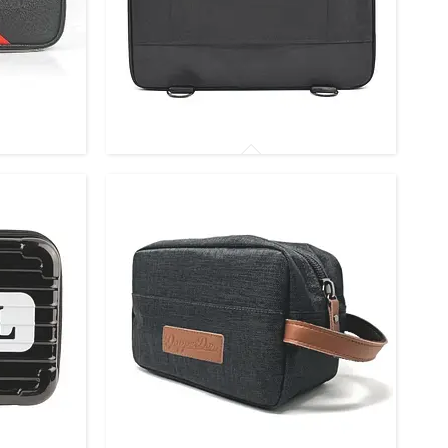
ок та
Перукарські сумки для інструментів та
аксесуарів