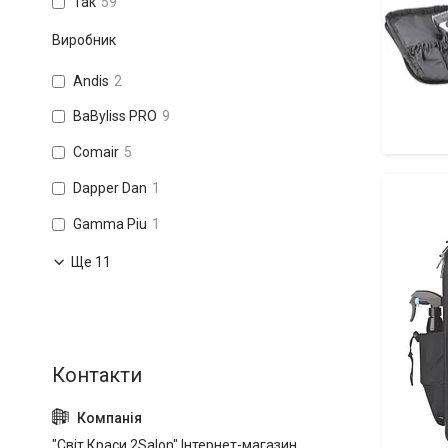
Так
59
Виробник
Andis
2
BaByliss PRO
9
Comair
5
Чохли д
Dapper Dan
1
аксесуа
Gamma Piu
1
Ще 11
"Світ Краси 2Salon" Інтернет-магазин