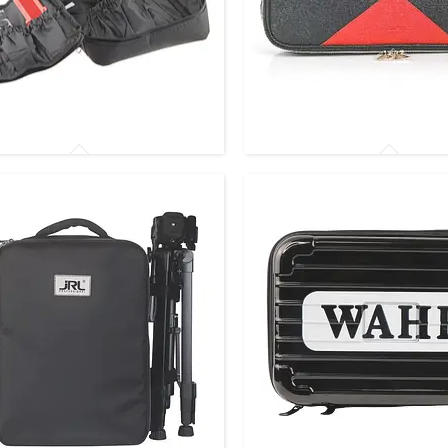
ля машинок тримерів та
Чохли для випрямлячів, плой
рів
фенів