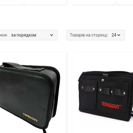
 та дорожні сумки для
Кейси для перукарських інс
ських інструментів та
та аксесуарів
рів
 продаж