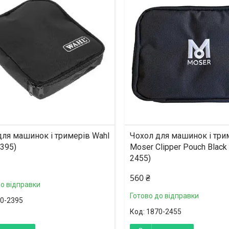
для машинок і тримерів Wahl
Чохол для машинок і тр
395)
Moser Clipper Pouch Black
2455)
560 ₴
до відправки
Готово до відправки
0-2395
1870-2455