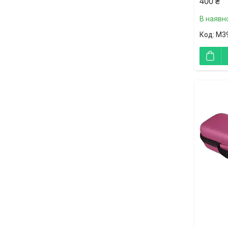
400 ₴
В наявно
M3