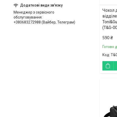
Чохол 
Менеджер з сервісного
відділ
обслуговування
Toni&Gu
+380683272988 (Вайбер, Телеграм)
(T&G-0
590 ₴
Готово 
T&G