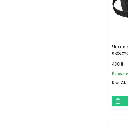
Чохол 
аксесуа
490 ₴
В наявно
AN 