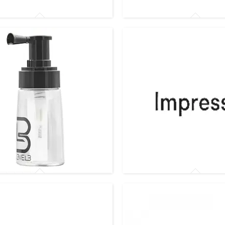
вачі Comair
Розпилювачі Y. S. Park
вачі для тальку
Розпилювачі Impress