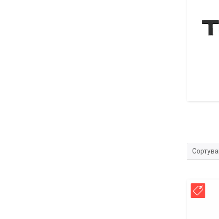
Розпилю
Нов