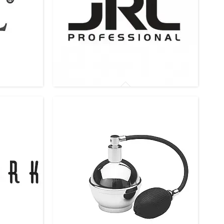
Розпилювачі JRL