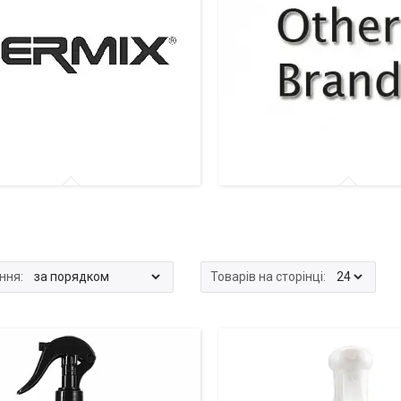
вачі Termix
Розпилювачі інших брендів
инка!