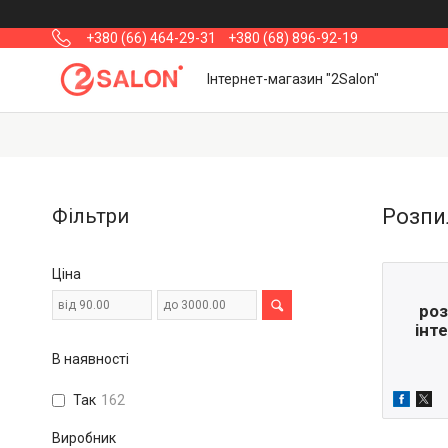
+380 (66) 464-29-31
+380 (68) 896-92-19
Інтернет-магазин "2Salon"
Фільтри
Розпи
Ціна
роз
інт
В наявності
Так
162
Виробник