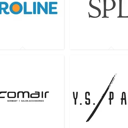
вачі Proline
Розпилювачі SPL