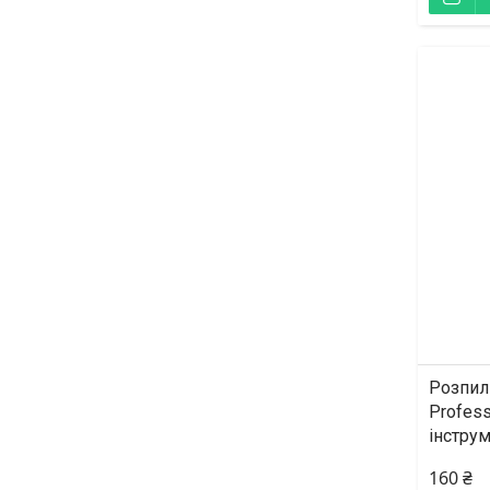
Розпил
Profess
інстру
160 ₴