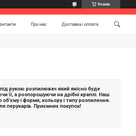
Кошик
онтакти
Про нас
Доставка і оплата
Повернення і обмін
Акційні товари
під рукою розпилювач який якісно буде
и її, а розпорошуючи на дрібні краплі. Наш
 об'єму і форми, кольору і типу розпилення.
я перукарів. Приємних покупок!