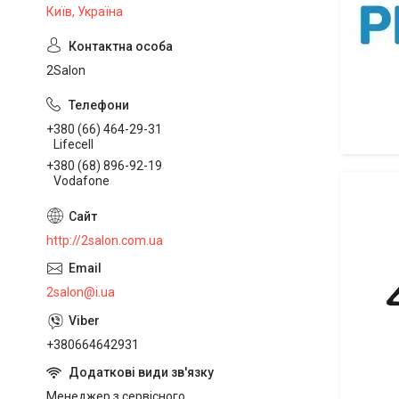
Київ, Україна
2Salon
+380 (66) 464-29-31
Lifecell
+380 (68) 896-92-19
Розпилю
Vodafone
http://2salon.com.ua
2salon@i.ua
+380664642931
Менеджер з сервісного