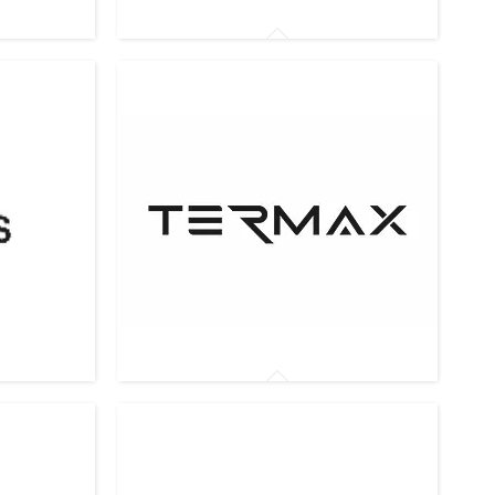
Розпилювачі для одеколонів
Розпилювачі Termax