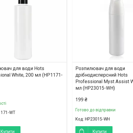
ювач для води Hots
Розпилювач для води
ional White, 200 мл (HP1171-
дрібнодисперсний Hots
Professional Myst Assist W
мл (HP23015-WH)
199 ₴
сті
Готово до відправки
1171-WT
HP23015-WH
Купити
Купити