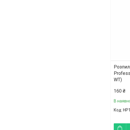
Розпил
Profess
WT)
160 ₴
В наявно
HP