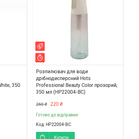
–15%
Залишилось 24 дні
Розпилювач для води
дрібнодисперсний Hots
hite, 350
Professional Beauty Color прозорий,
350 мл (HP22004-BC)
220 ₴
260 ₴
Готово до відправки
HP22004-BC
Купити