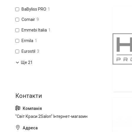
BaByliss PRO
1
Comair
9
Emmebi Italia
1
Ermila
1
Eurostil
3
Ще 21
Розпилю
"Світ Краси 2Salon" Інтернет-магазин