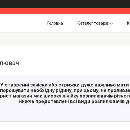
Головна
Каталог товарів
К
лювачі
У створенні зачіски або стрижки дуже важливо мати 
порошувати необхідну рідину, при цьому, не проливаюч
ернет магазин має широку лінійку розпилювачів різного
Нижче представлені всі види розпилювачів дл