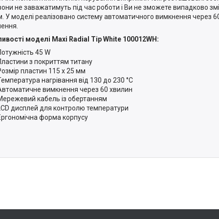
вони не заважатимуть під час роботи і Ви не зможете випадково з
. У моделі реалізовано систему автоматичного вимкнення через 60
ення.
ивості моделі Maxi Radial Tip White 100012WH:
Потужність 45 W
Пластини з покриттям титану
Розмір пластин 115 x 25 мм
Температура нагрівання від 130 до 230 °C
Автоматичне вимкнення через 60 хвилин
Мережевий кабель із обертанням
LCD дисплей для контролю температури
Ергономічна форма корпусу