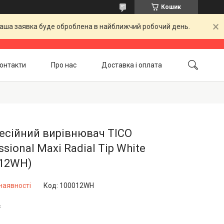
Кошик
 Ваша заявка буде оброблена в найближчий робочий день.
онтакти
Про нас
Доставка і оплата
Повернення і обмін
Акційні товари
есійний вирівнювач TICO
ssional Maxi Radial Tip White
012WH)
наявності
Код:
100012WH
₴