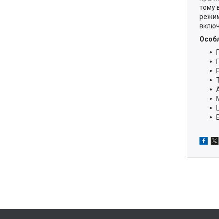
тому 
режим
включ
Особл