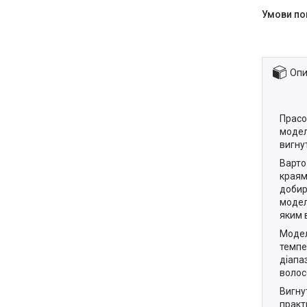
Опи
Прасо
модел
вигну
Варто
краям
добир
модел
яким 
Модел
темпе
діапа
волос
Вигну
практ