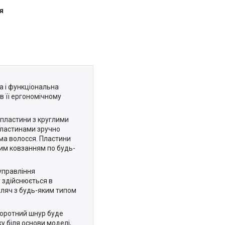
я
а і функціональна
в її ергономічному
 пластини з круглими
пластинами зручно
сма волосся. Пластини
вим ковзанням по будь-
управління
 здійснюється в
мляч з будь-яким типом
воротний шнур буде
 біля основи моделі,