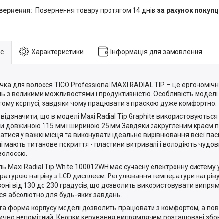
повернення товару протягом 14 днів
за рахунок покупц
с
Характеристики
Інформація для замовлення
чка для волосся TICO Professional MAXI RADIAL TIP – це ергономічн
ь з великими можливостями і продуктивністю. Особливість моделі 
тому корпусі, завдяки чому працювати з праскою дуже комфортно.
 відзначити, що в моделі Maxi Radial Tip Graphite використовуються
и довжиною 115 мм і шириною 25 мм Завдяки закругленим краєм 
атися у важкі місця та виконувати ідеальне вирівнювання всієї па
і мають титанове покриття - пластини витривалі і володіють чудо
волоссю.
ь Maxi Radial Tip White 100012WH має сучасну електронну систему 
ратурою нагріву з LCD дисплеєм. Регулювання температури нагріву
зоні від 130 до 230 градусів, що дозволить використовувати випря
ся абсолютно для будь-яких завдань.
та форма корпусу моделі дозволить працювати з комфортом, а по
ично непомітний. Кнопки керування випрямлячем розташовані збоку