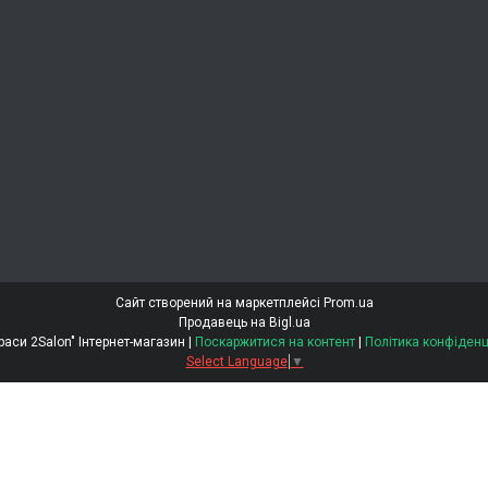
Сайт створений на маркетплейсі
Prom.ua
Продавець на Bigl.ua
"Світ Краси 2Salon" Інтернет-магазин |
Поскаржитися на контент
|
Політика конфіденц
Select Language
▼