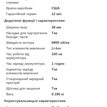
стрижки
Країна виробник
США
Гарантійний термін
12 міс
Додаткові функції і характеристики
Ширина леза
38 мм
Насадка для підстригання
Так
бороди і вусів
Швидкість мотора
6800 об/хв
Тип елементів живлення
Li-Ion
Час роботи від
100 хв
акумулятора
Час заряду акумулятора
1 годин
Індикатор заряду
Так
елементів живлення
Стаціонарний зарядний
Так
пристрій
Щіточка для чищення
Так
Вага
0.186 кг
Користувальницькі характеристики