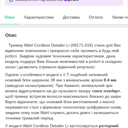
Опис
Характеристики
Доставка
Оплата
Умови п
Опис
Тример Wahl Cordless Detailer Li (08171-016) стане для Вас
відмінним помічником і прекрасно себе проявить в будь-якій
роботі. Завдяки чудовим технічним характеристикам, дана
модель подарує Вам більше можливостей в роботі в складних
зонах і дозволить отримати відмінний результат.
Однією з особливості моделі є її Т-подібний незнімний
ножовий блок шириною 38 мм з мінімальним зрізом
0.4 мм
(заводські налаштування). При бажанні, мінімальний зріз
можна відрегулювати аж до нульового зазору
«zero overlap»
,
щоб тример зістригав волосся максимально близько до шкіри.
Варто відзначити, що ножовий блок виготовлений з якісної
нержавіючої сталі з фірмовою технологією шліфування ножів,
завдяки чому ножі Wahl служать досить довго і залишаються
точними тривалий період.
У моделі Wahl Cordless Detailer Li застосовується
роторний