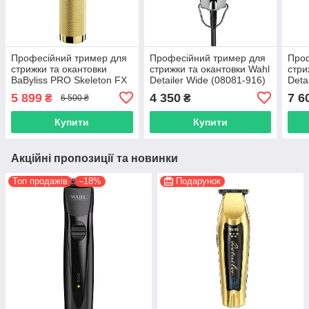
Професійний тример для
Професійний тример для
Проф
стрижки та окантовки
стрижки та окантовки Wahl
стри
BaByliss PRO Skeleton FX
Detailer Wide (08081-916)
Deta
Trimmer (FX7870GE)
Blac
5 899
4 350
7 6
₴
₴
6 500 ₴
Купити
Купити
Акційні пропозиції та новинки
Топ продажів
–18%
Подарунок