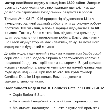
мотор
постійного струму зі швидкістю
6800 об/хв
. Завдяки
цьому, тример можна сміливо називати швидкісним, що
дозволить отримувати бездоганний результат в роботі.
Тример Wahl 08171-016 працює від вбудованого
Li-Ion
акумулятора
, який здатний забезпечити автономну роботу
протягом
100 хвилин
, а повна зарядка відбувається за
60
хвилин
. Також у Вас є можливість підключити тример до
адаптера живлення і продовжити роботу. Варто відзначити,
що Li-Ion акумулятор не має «пам'яті», тому Ви може його
заряджати в будь-який момент.
Дизайн моделі ідентичний з іншими машинками барберскої
серії Wahl 5 Star. Модель зібрана в пластиковому корпусі в
поєднанні бордовим і сріблястим кольорами. В руці тример
«сидить» надійно, а завдяки «шипам» на нижній кришці хват
буде дуже надійним. При вазі всього
186 грам
тример
Cordless Detailer Li дозволить Вам працювати з
максимальною легкістю.
Особливості моделі WAHL Cordless Detailer Li 08171-016:
Серія Barber 5 Star;
Незнімний Т-подібний ножовий блок шириною 38 мм;
Можливість налаштування ножа в нульовий проміжок