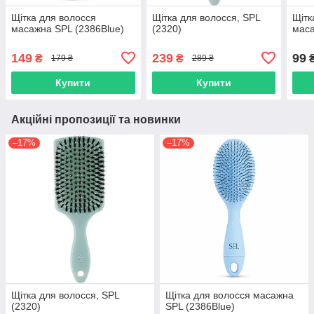
Щітка для волосся
Щітка для волосся, SPL
Щітк
масажна SPL (2386Blue)
(2320)
маса
149
239
99
₴
₴
179 ₴
289 ₴
Купити
Купити
Акційні пропозиції та новинки
–17%
–17%
Щітка для волосся, SPL
Щітка для волосся масажна
(2320)
SPL (2386Blue)