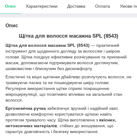
Опис
Характеристики
Доставка
Оплата
Умови п
Опис
Щітка для волосся масажна SPL (8543)
Щітка для волосся масажна SPL (8543)
— практичний
інструмент для щоденного догляду за волоссям і шкірою
голови. Щітка поєднує ефективне розчісування та приємний
масаж, допомагаючи підтримувати волосся доглянутим,
шовковистим і блискучим без дискомфорту.
Еластичні та міцні щетинки дбайливо розплутують волосся, не
травмуючи пасма та не пошкоджуючи шкіру голови.
Регулярне використання щітки сприяє покращенню
мікроциркуляції, що позитивно впливає на загальний стан
волосся.
Ергономічна ручка
забезпечує зручний і надійний хват,
дозволяючи комфортно користуватися щіткою навіть
протягом тривалого часу. Щітка виготовлена з
якісних,
нетоксичних матеріалів
, стійких до зношування, що
гарантує довговічність і безпеку використання.