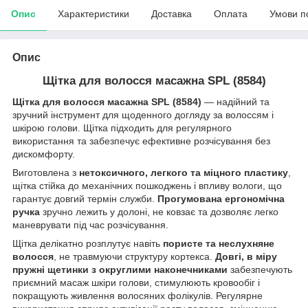
Опис
Характеристики
Доставка
Оплата
Умови п
Опис
Щітка для волосся масажна SPL (8584)
Щітка для волосся масажна SPL (8584)
— надійний та
зручний інструмент для щоденного догляду за волоссям і
шкірою голови. Щітка підходить для регулярного
використання та забезпечує ефективне розчісування без
дискомфорту.
Виготовлена з
нетоксичного, легкого та міцного пластику
,
щітка стійка до механічних пошкоджень і впливу вологи, що
гарантує довгий термін служби.
Прогумована ергономічна
ручка
зручно лежить у долоні, не ковзає та дозволяє легко
маневрувати під час розчісування.
Щітка делікатно розплутує навіть
пористе та неслухняне
волосся
, не травмуючи структуру кортекса.
Довгі, в міру
пружні щетинки з округлими наконечниками
забезпечують
приємний масаж шкіри голови, стимулюють кровообіг і
покращують живлення волосяних фолікулів. Регулярне