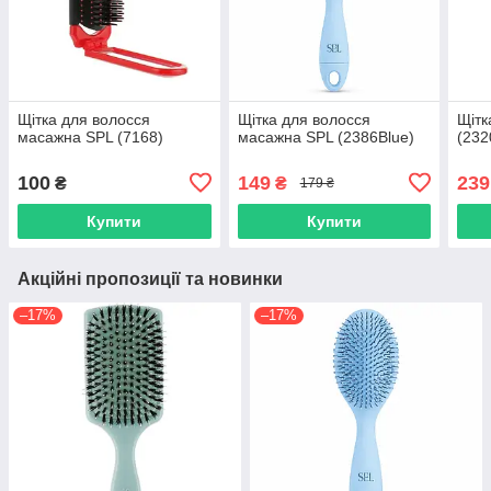
Щітка для волосся
Щітка для волосся
Щітк
масажна SPL (7168)
масажна SPL (2386Blue)
(232
100
149
239
₴
₴
179 ₴
Купити
Купити
Акційні пропозиції та новинки
–17%
–17%