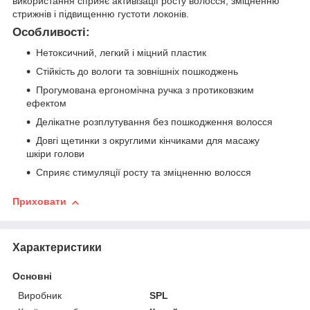
використання сприяє активізації росту волосся, зміцненню
стрижнів і підвищенню густоти локонів.
Особливості:
Нетоксичний, легкий і міцний пластик
Стійкість до вологи та зовнішніх пошкоджень
Прогумована ергономічна ручка з протиковзким
ефектом
Делікатне розплутування без пошкодження волосся
Довгі щетинки з округлими кінчиками для масажу
шкіри голови
Сприяє стимуляції росту та зміцненню волосся
Приховати
Характеристики
Основні
Виробник
SPL