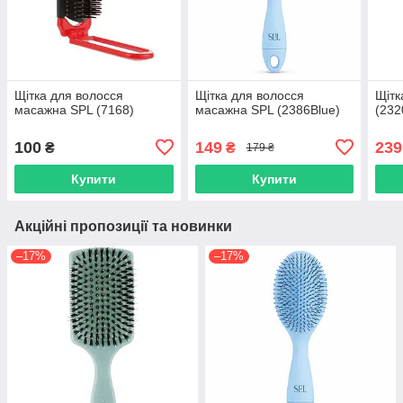
Щітка для волосся
Щітка для волосся
Щітк
масажна SPL (7168)
масажна SPL (2386Blue)
(232
100
149
239
₴
₴
179 ₴
Купити
Купити
Акційні пропозиції та новинки
–17%
–17%