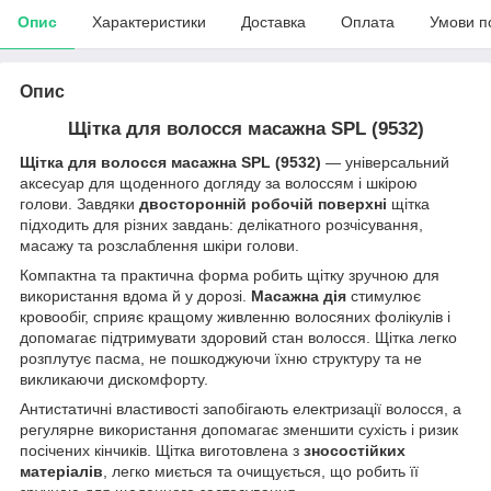
Опис
Характеристики
Доставка
Оплата
Умови п
Опис
Щітка для волосся масажна SPL (9532)
Щітка для волосся масажна SPL (9532)
— універсальний
аксесуар для щоденного догляду за волоссям і шкірою
голови. Завдяки
двосторонній робочій поверхні
щітка
підходить для різних завдань: делікатного розчісування,
масажу та розслаблення шкіри голови.
Компактна та практична форма робить щітку зручною для
використання вдома й у дорозі.
Масажна дія
стимулює
кровообіг, сприяє кращому живленню волосяних фолікулів і
допомагає підтримувати здоровий стан волосся. Щітка легко
розплутує пасма, не пошкоджуючи їхню структуру та не
викликаючи дискомфорту.
Антистатичні властивості запобігають електризації волосся, а
регулярне використання допомагає зменшити сухість і ризик
посічених кінчиків. Щітка виготовлена з
зносостійких
матеріалів
, легко миється та очищується, що робить її