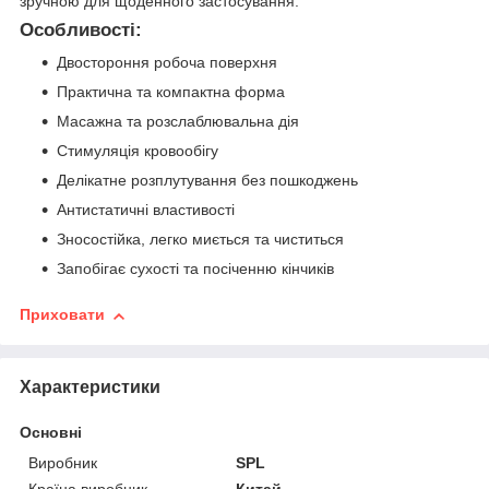
зручною для щоденного застосування.
Особливості:
Двостороння робоча поверхня
Практична та компактна форма
Масажна та розслаблювальна дія
Стимуляція кровообігу
Делікатне розплутування без пошкоджень
Антистатичні властивості
Зносостійка, легко миється та чиститься
Запобігає сухості та посіченню кінчиків
Приховати
Характеристики
Основні
Виробник
SPL
Країна виробник
Китай