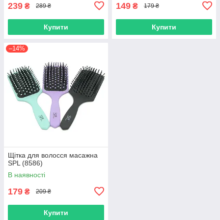
239
149
₴
₴
289 ₴
179 ₴
Купити
Купити
–14%
Щітка для волосся масажна
SPL (8586)
В наявності
179
₴
209 ₴
Купити