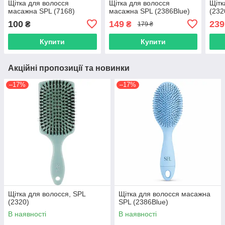
Щітка для волосся
Щітка для волосся
Щітк
масажна SPL (7168)
масажна SPL (2386Blue)
(232
100
149
239
₴
₴
179 ₴
Купити
Купити
Акційні пропозиції та новинки
–17%
–17%
Щітка для волосся, SPL
Щітка для волосся масажна
(2320)
SPL (2386Blue)
В наявності
В наявності