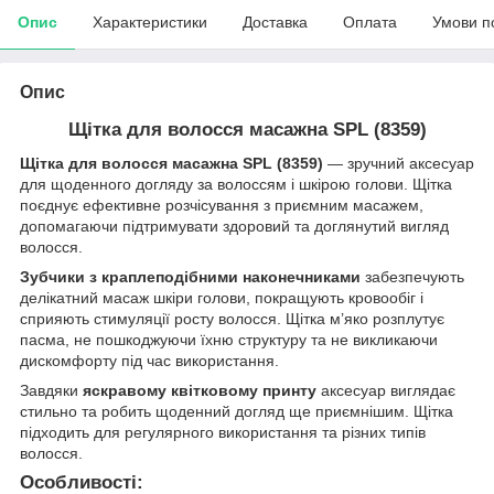
Опис
Характеристики
Доставка
Оплата
Умови п
Опис
Щітка для волосся масажна SPL (8359)
Щітка для волосся масажна SPL (8359)
— зручний аксесуар
для щоденного догляду за волоссям і шкірою голови. Щітка
поєднує ефективне розчісування з приємним масажем,
допомагаючи підтримувати здоровий та доглянутий вигляд
волосся.
Зубчики з краплеподібними наконечниками
забезпечують
делікатний масаж шкіри голови, покращують кровообіг і
сприяють стимуляції росту волосся. Щітка м’яко розплутує
пасма, не пошкоджуючи їхню структуру та не викликаючи
дискомфорту під час використання.
Завдяки
яскравому квітковому принту
аксесуар виглядає
стильно та робить щоденний догляд ще приємнішим. Щітка
підходить для регулярного використання та різних типів
волосся.
Особливості: