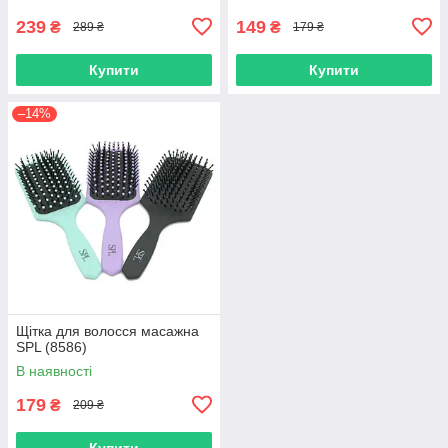
239
149
₴
₴
289 ₴
179 ₴
Купити
Купити
–14%
Щітка для волосся масажна
SPL (8586)
В наявності
179
₴
209 ₴
Купити