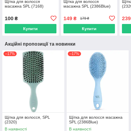
Щітка для волосся
Щітка для волосся
Щітк
масажна SPL (7168)
масажна SPL (2386Blue)
(232
100
149
239
₴
₴
179 ₴
Купити
Купити
Акційні пропозиції та новинки
–17%
–17%
Щітка для волосся, SPL
Щітка для волосся масажна
(2320)
SPL (2386Blue)
В наявності
В наявності