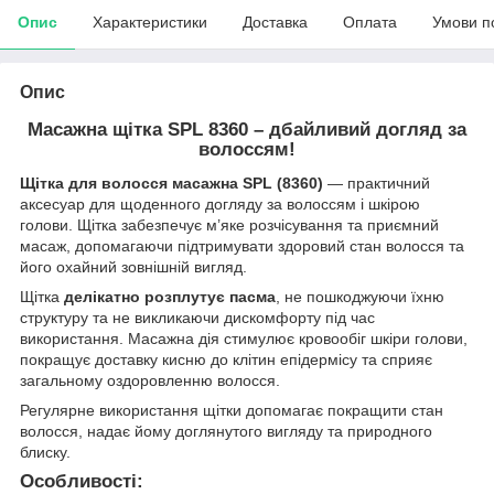
Опис
Характеристики
Доставка
Оплата
Умови п
Опис
Масажна щітка SPL 8360 – дбайливий догляд за
волоссям!
Щітка для волосся масажна SPL (8360)
— практичний
аксесуар для щоденного догляду за волоссям і шкірою
голови. Щітка забезпечує м’яке розчісування та приємний
масаж, допомагаючи підтримувати здоровий стан волосся та
його охайний зовнішній вигляд.
Щітка
делікатно розплутує пасма
, не пошкоджуючи їхню
структуру та не викликаючи дискомфорту під час
використання. Масажна дія стимулює кровообіг шкіри голови,
покращує доставку кисню до клітин епідермісу та сприяє
загальному оздоровленню волосся.
Регулярне використання щітки допомагає покращити стан
волосся, надає йому доглянутого вигляду та природного
блиску.
Особливості: