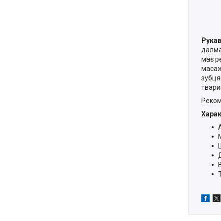
Рукав
далма
має р
масаж
зубця
твари
Реком
Хара