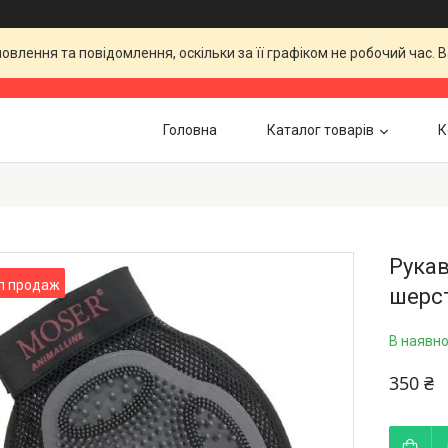
влення та повідомлення, оскільки за її графіком не робочий час.
Головна
Каталог товарів
К
Рукав
п продаж
шерст
В наявно
350 ₴