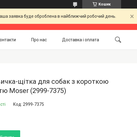
Кошик
 Ваша заявка буде оброблена в найближчий робочий день.
онтакти
Про нас
Доставка і оплата
Повернення і обмін
Акційні товари
ичка-щітка для собак з короткою
ю Moser (2999-7375)
сті
Код:
2999-7375