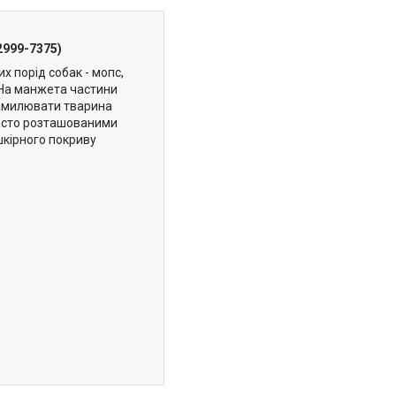
2999-7375)
 порід собак - мопс,
 На манжета частини
намилювати тварина
асто розташованими
шкірного покриву