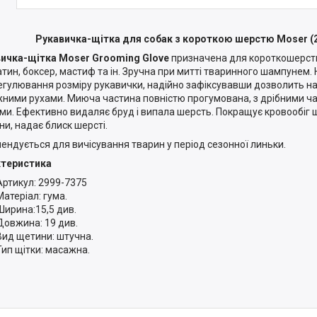
Рукавичка-щітка для собак з короткою шерстю Moser (
ичка-щітка Moser Grooming Glove
призначена для короткошерстих
тин, боксер, мастиф та ін. Зручна при митті тваринного шампунем.
егулювання розміру рукавички, надійно зафіксувавши дозволить 
ними рухами. Миюча частина повністю прогумована, з дрібними ч
ми. Ефективно видаляє бруд і випала шерсть. Покращує кровообіг 
ни, надає блиск шерсті.
ендується для вичісування тварин у період сезонної линьки.
ктеристика
Артикул: 2999-7375
Матеріал: гума.
Ширина:15,5 див.
Довжина: 19 див.
Вид щетини: штучна.
Тип щітки: масажна.