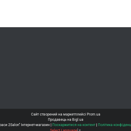
Сайт створений на маркетплейсі
Prom.ua
Продавець на Bigl.ua
"Світ Краси 2Salon" Інтернет-магазин |
Поскаржитися на контент
|
Політика конфіденц
Select Language
▼