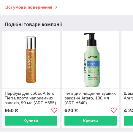
Всі умови повернення
Подібні товари компанії
Парфум для собак Artero
Гель для чищення вушних
Шамп
Tierra проти неприємних
раковин Artero, 100 мл
Arer
запахів, 90 мл (ART-H655)
(ART-H640)
950
620
4 2
₴
₴
Купити
Купити