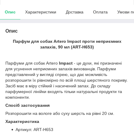
Опис
Характеристики
Доставка
Оплата
Умови п
Опис
Парфум для собак Artero Impact проти неприємних
запахів, 90 мл (ART-H653)
Парфуми для собак Artero
Impact
- це духи, які призначені
для усунення неприємних запахів вихованців. Парфуми
представлений у вигляді спрею, що дає можливість
розпорошити їх рівномірно по всій площі шерстяного покриву.
Засіб має в міру стійкий і насичений запах. До складу
парфумерної лінійки входять тільки натуральні продукти та
компоненти.
Спосіб застосування
Розпорошити на вологе або суху шерсть на рівні 20 см.
Характеристика
Артикул: ART-H653