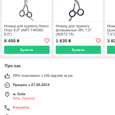
Ножиці для грумінгу Artero
Ножиці для грумінгу
Ножи
Onyx 8,0″ (ART-T45080
філірувальні SPL 7,5″
Quee
8,0")
(90072-75)
7,5")
8 450
1 635
3 8
₴
₴
Купити
Купити
Про нас
99% позитивних з 246 відгуків за рік
Працює з 27.05.2014
м. Київ
Київ, Україна
Контакти