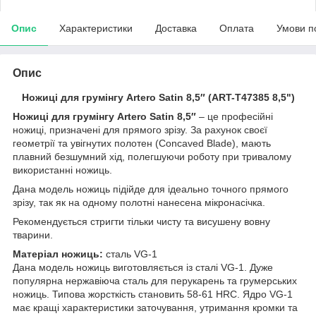
Опис
Характеристики
Доставка
Оплата
Умови п
Опис
Ножиці для грумінгу Artero Satin 8,5″ (ART-T47385 8,5")
Ножиці для грумінгу Artero Satin 8,5″
– це професійні
ножиці, призначені для прямого зрізу. За рахунок своєї
геометрії та увігнутих полотен (Concaved Blade), мають
плавний безшумний хід, полегшуючи роботу при тривалому
використанні ножиць.
Дана модель ножиць підійде для ідеально точного прямого
зрізу, так як на одному полотні нанесена мікронасічка.
Рекомендується стригти тільки чисту та висушену вовну
тварини.
Матеріал ножиць:
сталь VG-1
Дана модель ножиць виготовляється із сталі VG-1. Дуже
популярна нержавіюча сталь для перукарень та грумерських
ножиць. Типова жорсткість становить 58-61 HRC. Ядро VG-1
має кращі характеристики заточування, утримання кромки та