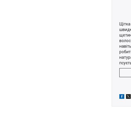
Щітка
швидк
щетин
волос
навіт
робит
натур
псуєт