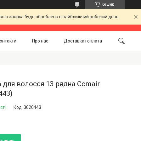
Кошик
 Ваша заявка буде оброблена в найближчий робочий день.
онтакти
Про нас
Доставка і оплата
Повернення і обмін
Акційні товари
 для волосся 13-рядна Comair
443)
сті
Код:
3020443