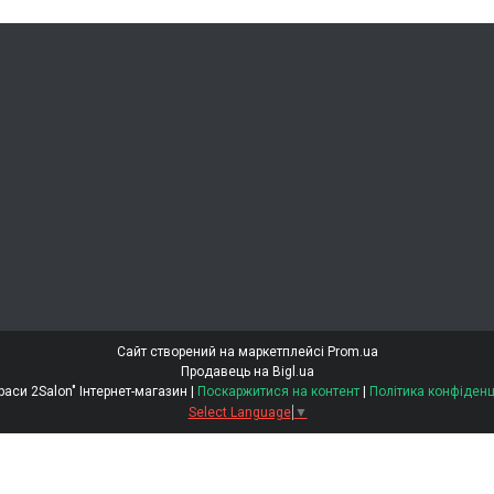
Сайт створений на маркетплейсі
Prom.ua
Продавець на Bigl.ua
"Світ Краси 2Salon" Інтернет-магазин |
Поскаржитися на контент
|
Політика конфіденц
Select Language
▼