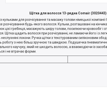
Щітка для волосся 13-рядна Comair (3020443)
 з кульками для розчісування та масажу голови німецької компанії 
е розчісування будь-якого волосся. Кульки, розташовані на кінчик
ок цієї гребінця, масажують шкіру голови, посилюючи кровообіг і 
ся. Щітка щадить волосся при розчісуванні, не ламаючи його і з ле
ь неслухняні локони. Ручка щітки з текстурованим силіконовим обо
ь роботу з нею більш зручною та швидкою. Подушечка пневматично
ального каучуку, який не шкодить волоссю, а взаємодіючи із засоб
ься і не втрачає форми.