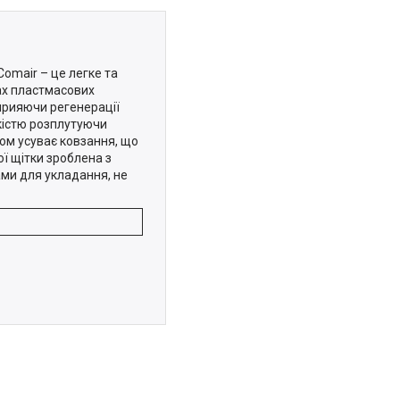
Comair – це легке та
ах пластмасових
сприяючи регенерації
гкістю розплутуючи
дом усуває ковзання, що
ї щітки зроблена з
ами для укладання, не