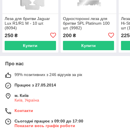
Леза для бритви Jaguar
Односторонні леза для
Леза
Lux R1/R1 M - 10 шт.
бритви SPL Platinum 100
Hi-S
(8094)
шт. (9982)
шт (
250
200
225
₴
₴
Купити
Купити
Про нас
99% позитивних з 246 відгуків за рік
Працює з 27.05.2014
м. Київ
Київ, Україна
Контакти
Сьогодні працює з 09:00 до 17:00
Показати весь графік роботи