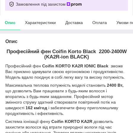
Замовлення під захистом
Опис
Характеристики
Доставка
Оплата
Умови п
Опис
Професійний фен Сoifin Korto Black 2200-2400W
(KA2R-ion BLACK)
Професійний фен
Coifin KORTO KA2R IONIC Black
зможе
Вас приємно здивувати своєю ергономікою і продуктивністю.
Модель вдало поєднує в собі легку вагу та високу потужність.
Максимальна теплова потужність моделі становить
2400 Вт,
що дозволить Вам працювати з будь-яким волосся і
впоратись з будь-яким завданням. Професійний мотор
змінного струму здатний створювати повітряний потік на
швидкості
162 км/год
і забезпечити фену приголомшливу
продуктивність і ефективність.
Система іонізації фену
Coifin KORTO
KA2R
дозволить
захистити волосся від втрати природної вологи під час
сушіння або укладання. Завдяки впливу негативних іонів