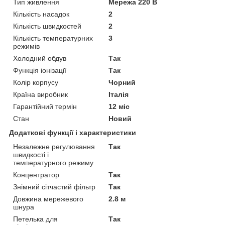
Тип живлення
Мережа 220 В
Кількість насадок
2
Кількість швидкостей
2
Кількість температурних
3
режимів
Холодний обдув
Так
Функція іонізації
Так
Колір корпусу
Чорний
Країна виробник
Італія
Гарантійний термін
12 міс
Стан
Новий
Додаткові функції і характеристики
Незалежне регулювання
Так
швидкості і
температурного режиму
Концентратор
Так
Знімний сітчастий фільтр
Так
Довжина мережевого
2.8 м
шнура
Петелька для
Так