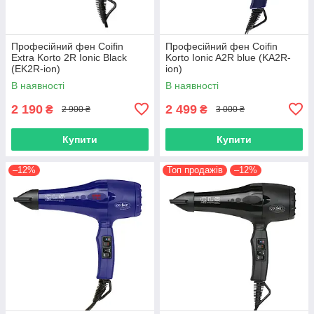
Професійний фен Coifin
Професійний фен Coifin
Extra Korto 2R Ionic Black
Korto Ionic A2R blue (KA2R-
(EK2R-ion)
ion)
В наявності
В наявності
2 190
2 499
₴
₴
2 900 ₴
3 000 ₴
Купити
Купити
–12%
Топ продажів
–12%