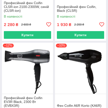
Професійний фен Coifin
CL5R-ion 2100-2300W, синій
Професійний фен Coifin,
(CL5R-ion)
Black (CL5R)
В наявності
В наявності
2 280
1 930
₴
₴
2 600 ₴
2 200 ₴
Купити
Купити
–12%
–10%
Професійний фен Coifin
EV3R Black, 2300 Вт
(EVBX3R)
Фен Сoifin A6R Korto (KA6R)