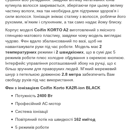
кутикула волосся закривається, зберігаючи при цьому велику
частину вологи, яка так необхідна для підтримки здоров'я і
сили волосся. Іонізація знімає статику з волосся, роблячи його
рухомим, м'яким і слухняним, а так само надає йому блиску.
Корпус моделі
Coifin
KORTO A2
виготовлений з якісного
глянцево-матового пластику, завдяки чому модель виглядає
чудово. Фен вдало збалансований по вазі, щоб не
навантажувати руки під час роботи. Модель має
2
температурних
режими і
2 швидкісних
, що в сумі дає 5
режимів роботи плюс холодне обдування з окремою кнопкою.
Інтерфейс управління розташований збоку на ручці, що є
більш зручним для праворуких людей. М'який мережевий
шнур з петелькою довжиною
2.8 метра
забезпечить Вам
свободу рухів під час використання.
Фен з іонізацією Сoifin Korto KA2R-ion BLACK
Потужність
2400 Вт
Професійний AC-мотор
Система іонізації
Повітряний потік на швидкості
162 км/год
5 режимів роботи