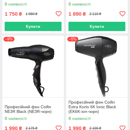
В наявності
В наявності
1 750
1 890
₴
₴
1 980 ₴
2 110 ₴
Купити
Купити
–9%
–5%
Професійний фен Coifin
Професійний фен Coifin
Extra Korto 6K Ionic Black
NE3R Black (NE3R-чорн)
(EK6K-ion-чорн)
В наявності
В наявності
1 990
1 990
₴
₴
2 175 ₴
2 100 ₴