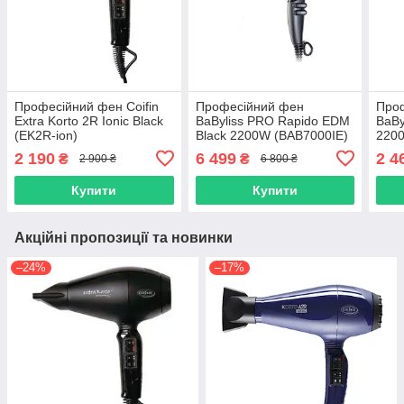
Професійний фен Coifin
Професійний фен
Про
Extra Korto 2R Ionic Black
BaByliss PRO Rapido EDM
BaBy
(EK2R-ion)
Black 2200W (BAB7000IE)
2200
(BAB
2 190
6 499
2 4
₴
₴
2 900 ₴
6 800 ₴
Купити
Купити
Акційні пропозиції та новинки
–24%
–17%