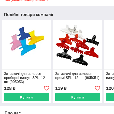
Подібні товари компанії
Затискачі для волосся
Затискачі для волосся
Зати
проборні вигнуті SPL, 12
прямі SPL, 12 шт (905051)
вигн
шт (905053)
128
119
120
₴
₴
Купити
Купити
Про нас