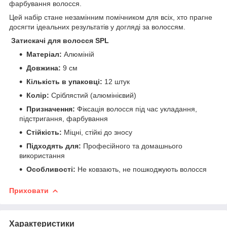
фарбування волосся.
Цей набір стане незамінним помічником для всіх, хто прагне
досягти ідеальних результатів у догляді за волоссям.
Затискачі для волосся SPL
Матеріал:
Алюміній
Довжина:
9 см
Кількість в упаковці:
12 штук
Колір:
Сріблястий (алюмінієвий)
Призначення:
Фіксація волосся під час укладання,
підстригання, фарбування
Стійкість:
Міцні, стійкі до зносу
Підходять для:
Професійного та домашнього
використання
Особливості:
Не ковзають, не пошкоджують волосся
Приховати
Характеристики