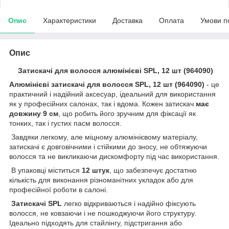
Опис
Характеристики
Доставка
Оплата
Умови п
Опис
Затискачі для волосся алюмінієві SPL, 12 шт (964090)
Алюмінієві затискачі для волосся SPL, 12 шт (964090)
- це
практичний і надійний аксесуар, ідеальний для використання
як у професійних салонах, так і вдома. Кожен затискач
має
довжину 9 см
, що робить його зручним для фіксації як
тонких, так і густих пасм волосся.
Завдяки легкому, але міцному алюмінієвому матеріалу,
затискачі є довговічними і стійкими до зносу, не обтяжуючи
волосся та не викликаючи дискомфорту під час використання.
В упаковці міститься
12 штук
, що забезпечує достатню
кількість для виконання різноманітних укладок або для
професійної роботи в салоні.
Затискачі SPL
легко відкриваються і надійно фіксують
волосся, не ковзаючи і не пошкоджуючи його структуру.
Ідеально підходять для стайлінгу, підстригання або