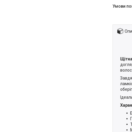
Опи
Щітка
догля
волос
Завдя
ламкі
обері
Ідеал
Харак