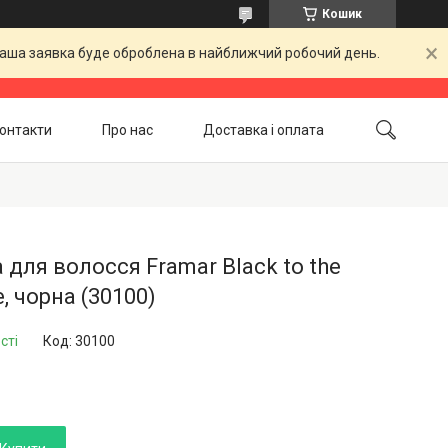
Кошик
 Ваша заявка буде оброблена в найближчий робочий день.
онтакти
Про нас
Доставка і оплата
Повернення і обмін
Акційні товари
 для волосся Framar Black to the
e, чорна (30100)
сті
Код:
30100