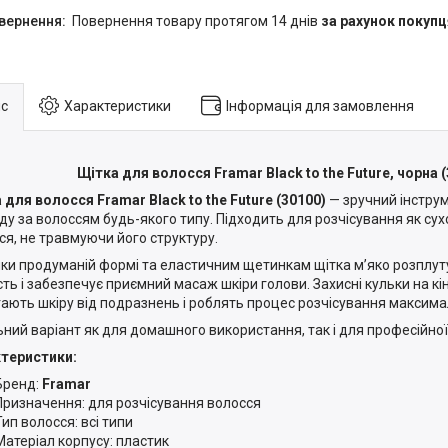
повернення товару протягом 14 днів
за рахунок покупц
с
Характеристики
Інформація для замовлення
Щітка для волосся Framar Black to the Future, чорна 
 для волосся Framar Black to the Future (30100)
— зручний інстру
ду за волоссям будь-якого типу. Підходить для розчісування як сухо
ся, не травмуючи його структуру.
ки продуманій формі та еластичним щетинкам щітка м’яко розплут
сть і забезпечує приємний масаж шкіри голови. Захисні кульки на к
гають шкіру від подразнень і роблять процес розчісування максим
ьний варіант як для домашного використання, так і для професійної 
теристики:
Бренд:
Framar
Призначення: для розчісування волосся
Тип волосся: всі типи
Матеріал корпусу: пластик