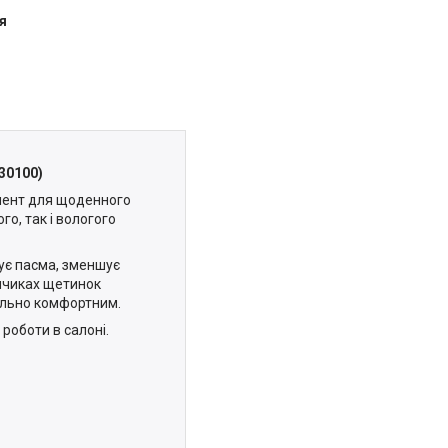
я
(30100)
мент для щоденного
го, так і вологого
ує пасма, зменшує
інчиках щетинок
ально комфортним.
роботи в салоні.