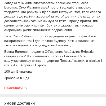
Завдяки фізичним властивостям японської сталі, леза
Euromax Cryo Platinum вкрай гострі і володіють високою
твердістю, що робить їх ідеальним інструментом, коли справа
доходить до гоління жорсткої та густої щетини. Леза Euromax
дозволяють збривати максимум за кожен прохід бритви, тим
самим мінімізуючи контакт бритви з шкірою, і як наслідок
скорочують ризик виникнення подразнення.
Леза Cryo Platinum Euromax підходять як для професійного
використання, так і для гоління будинку. Кожна половинка
леза знаходиться в індивідуальній упаковці.
Бренд Euromax - родом з Об'єднаних Арабських Еміратів,
створений в 2017 компанією Euromax Personal Care і
заслужив спершу визнання держав Перської затоки, а пізніше і
країн Азії, Африки і Європи.
100 шт. В упаковці
Зроблено в Індії.
Приховати
Умови доставки