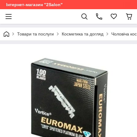
Інтернет-магазин "2Salon"
Товари та послуги
Косметика та догляд
Чоловіча ко