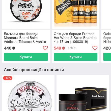
Бальзам для бороди
Олія для бороди Proraso
Олія
Marmara Beard Balm
Hot Wood & Spice Beard oil
боро
Addicted Tobacco & Vanilla
4 х 17 мл (10603019)
Nish
50 мл (10601010)
Must
440
549
420
₴
₴
650 ₴
(106
Купити
Купити
Акційні пропозиції та новинки
–6%