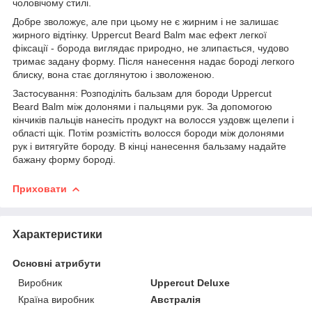
чоловічому стилі.
Добре зволожує, але при цьому не є жирним і не залишає
жирного відтінку. Uppercut Beard Balm має ефект легкої
фіксації - борода виглядає природно, не злипається, чудово
тримає задану форму. Після нанесення надає бороді легкого
блиску, вона стає доглянутою і зволоженою.
Застосування: Розподіліть бальзам для бороди Uppercut
Beard Balm між долонями і пальцями рук. За допомогою
кінчиків пальців нанесіть продукт на волосся уздовж щелепи і
області щік. Потім розмістіть волосся бороди між долонями
рук і витягуйте бороду. В кінці нанесення бальзаму надайте
бажану форму бороді.
Приховати
Характеристики
Основні атрибути
Виробник
Uppercut Deluxe
Країна виробник
Австралія