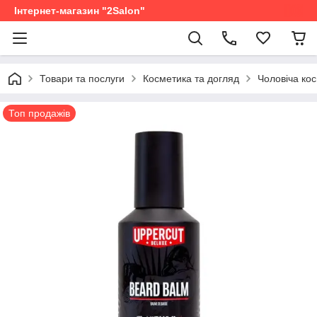
Інтернет-магазин "2Salon"
Товари та послуги
Косметика та догляд
Чоловіча ко
Топ продажів