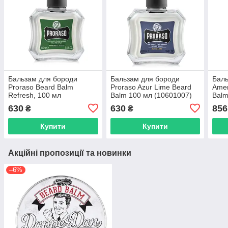
Бальзам для бороди
Бальзам для бороди
Баль
Proraso Beard Balm
Proraso Azur Lime Beard
Amer
Refresh, 100 мл
Balm 100 мл (10601007)
Balm
(10601008)
630
630
856
₴
₴
Купити
Купити
Акційні пропозиції та новинки
–6%