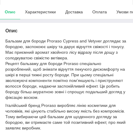
Опис
Характеристики
Доставка
Оплата
Умови п
Опис
Бальзам для бороди Proraso Cypress and Vetyver доглядає за
бородою, заспокоює шкіру та дарує відчуття свіжості і тонусу.
Має приємний аромат хвойного лісу відразу після дощу з
солодкуватою свіжістю ветівера.
Рецепт бальзаму для бороди Proraso спеціально
розроблений, щоб знімати відчуття пекучого дискомфорту на
шкірі в перші тижні росту бороди. При цьому спеціальні
зволожуючі компоненти помітно пом'якшують і приструняют
волосся бороди, надаючи заспокійливий ефект. Це робить
бороду більш акуратною зовні і спрощує подальший догляд у
фіксацію воском.
Італійський бренд Proraso виробляє лінію косметики для
чоловіків, які цінують стабільно високу якість без компромісів.
Тому вибираючи цей бальзам для щоденного догляду за
бородою, ви отримаєте саме той позитивний ефект, про який
заявляє виробник.