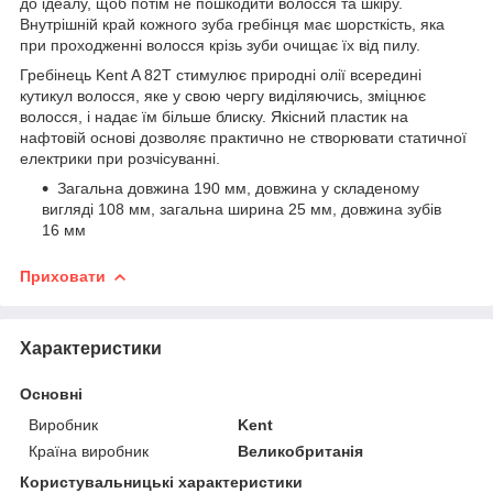
до ідеалу, щоб потім не пошкодити волосся та шкіру.
Внутрішній край кожного зуба гребінця має шорсткість, яка
при проходженні волосся крізь зуби очищає їх від пилу.
Гребінець Kent A 82T стимулює природні олії всередині
кутикул волосся, яке у свою чергу виділяючись, зміцнює
волосся, і надає їм більше блиску. Якісний пластик на
нафтовій основі дозволяє практично не створювати статичної
електрики при розчісуванні.
Загальна довжина 190 мм, довжина у складеному
вигляді 108 мм, загальна ширина 25 мм, довжина зубів
16 мм
Приховати
Характеристики
Основні
Виробник
Kent
Країна виробник
Великобританія
Користувальницькі характеристики