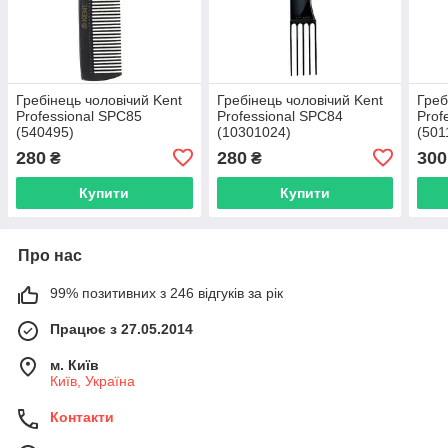
Гребінець чоловічий Kent
Гребінець чоловічий Kent
Греб
Professional SPC85
Professional SPC84
Prof
(540495)
(10301024)
(501
280
280
300
₴
₴
Купити
Купити
Про нас
99% позитивних з 246 відгуків за рік
Працює з 27.05.2014
м. Київ
Київ, Україна
Контакти