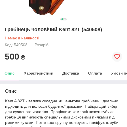
Гребінець чоловічий Kent 82T (540508)
Немає в наявності
Код: 540508
Роздріб
500
₴
Опис
Характеристики
Доставка
Оплата
Умови п
Опис
Kent A 82T - велика складна кишенькова гребінець. Ідеально
підходить для волосся будь-якої довжини. Найкращий вибір
для сучасного чоловіка. Працівники компанії кожен зубчик
гребінця випилюють спеціальними дисковими пилками під
різними кутами. Потім вже вручну полірують і шліфують зуби