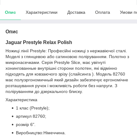
Опис
Характеристики
Доставка
Оплата
Умови п
Опис
Jaguar Prestyle Relax Polish
Ножиці лінії Prestyle: Професійні ножиці з нержавіючої сталі.
Моделі з глянцевою або сатиновою поліруванням. Полотно з
микронасечками. Серія Prestyle Slice, має увігнуті
хонингованные внутрішні сторони полотен, які відмінно
підходять для ковзаючого зрізу (слайсинга ). Модель 82760
має полуэргономичный який дизайн забезпечує ергономічне
розташування ручок і можливість роботи без напруги. З
поліруванням до дзеркального блиску.
Характеристика
1 клас (Prestyle);
артикул 82760;
розмір 6".
Виробництво:Німеччина.