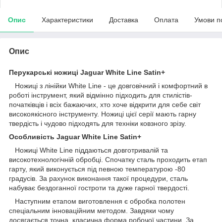
Опис
Характеристики
Доставка
Оплата
Умови п
Опис
Перукарські ножиці Jaguar White Line Satin+
Ножиці з лінійки White Line - це довговічний і комфортний в
роботі інструмент, який відмінно підходить для стилістів-
початківців і всіх бажаючих, хто хоче відкрити для себе світ
високоякісного інструменту. Ножиці цієї серії мають гарну
твердість і чудово підходять для техніки ковзного зрізу.
Особливість Jaguar White Line Satin+
Ножиці White Line піддаються довготривалій та
високотехнологічній обробці. Спочатку сталь проходить етап
гарту, який виконується під певною температурою -80
градусів. За рахунок виконання такої процедури, сталь
набуває бездоганної гостроти та дуже гарної твердості.
Наступним етапом виготовлення є обробка полотен
спеціальним інноваційним методом. Завдяки чому
досягається точна, класична форма робочої частини. За