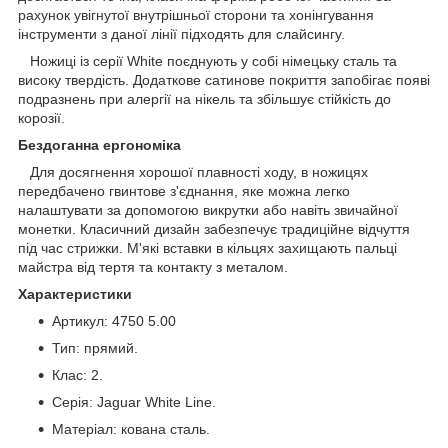
рахунок увігнутої внутрішньої сторони та хонінгування
інструменти з даної лінії підходять для слайсингу.
Ножиці із серії White поєднують у собі німецьку сталь та
високу твердість. Додаткове сатинове покриття запобігає появі
подразнень при алергії на нікель та збільшує стійкість до
корозії.
Бездоганна ергономіка
Для досягнення хорошої плавності ходу, в ножицях
передбачено гвинтове з'єднання, яке можна легко
налаштувати за допомогою викрутки або навіть звичайної
монетки. Класичний дизайн забезпечує традиційне відчуття
під час стрижки. М'які вставки в кільцях захищають пальці
майстра від тертя та контакту з металом.
Характеристики
Артикул: 4750 5.00
Тип: прямий.
Клас: 2.
Серія: Jaguar White Line.
Матеріал: кована сталь.