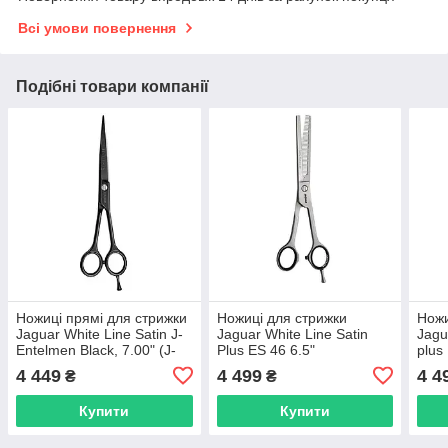
Всі умови повернення
Подібні товари компанії
Ножиці прямі для стрижки
Ножиці для стрижки
Ножи
Jaguar White Line Satin J-
Jaguar White Line Satin
Jagu
Entelmen Black, 7.00" (J-
Plus ES 46 6.5"
plus
0370-1)
філірувальні (J-3065)
4 449
4 499
4 4
₴
₴
Купити
Купити