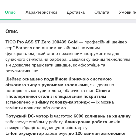
Опис
Характеристики
Доставка
Оплата
Умови п
Опис
TICO Pro ASSIST Zero 100439 Gold
— професійний шейвер
серії Barber з елегантним дизайном і потужним
функціоналом, який стане незамінним інструментом для
сучасного стиліста чи барбера. Завдяки сучасним технологіям
він дозволяє працювати швидше, комфортніше та
результативніше.
Шейвер оснащено
подвійною бриючою системою
сіткового типу з рухомими головками
, які ідеально
повторюють контури голови, обличчя та шиї.
Сітки з
гіпоалергенної сталі зі спеціальним покриттям
встановлено у
знімну головку-картридж
— їх можна
замінити повністю або окремо.
Потужний DC-мотор
із частотою
6000 коливань за хвилину
забезпечує стабільну роботу.
Асинхронна робота ножів
знижує вібрації та підвищує точність зрізу.
Li-Ion акумулятор
забезпечує
до 120 хвилин автономної