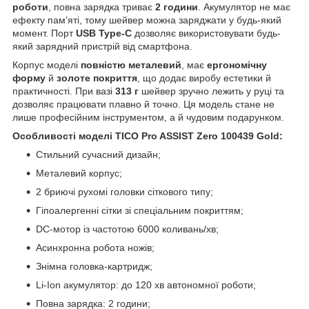
роботи
, повна зарядка триває
2 години
. Акумулятор не має
ефекту пам’яті, тому шейвер можна заряджати у будь-який
момент. Порт
USB Type-C
дозволяє використовувати будь-
який зарядний пристрій від смартфона.
Корпус моделі
повністю металевий
, має
ергономічну
форму
й
золоте покриття
, що додає виробу естетики й
практичності. При вазі
313 г
шейвер зручно лежить у руці та
дозволяє працювати плавно й точно. Ця модель стане не
лише професійним інструментом, а й чудовим подарунком.
Особливості моделі TICO Pro ASSIST Zero 100439 Gold:
Стильний сучасний дизайн;
Металевий корпус;
2 бриючі рухомі головки сіткового типу;
Гіпоалергенні сітки зі спеціальним покриттям;
DC-мотор із частотою 6000 коливань/хв;
Асинхронна робота ножів;
Знімна головка-картридж;
Li-Ion акумулятор: до 120 хв автономної роботи;
Повна зарядка: 2 години;