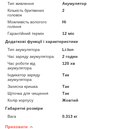
Тип живлення
Акумулятор
Кількість бритвених
2
головок
Можливість вологого
Ні
гоління
Гарантійний термін
12 міс
Додаткові функції і характеристики
Тип акумулятора
Li-Ion
Час заряду акумулятора
2 годин
Час роботи від
120 хв
акумулятора
Індикатор заряду
Так
акумулятора
Захисна кришка
Так
Щіточка для чищення
Так
Колір корпусу
Жовтий
Габаритні розміри
Вага
0.313 кг
Приховати