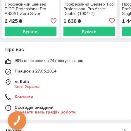
Професійний шейвер
Професійний шейвер Tico
Проф
TICO Professional Pro
Professional Pro Assist
Prof
ASSIST Zero Silver
Double (100447)
Sing
(100414)
2 425
1 630
1 4
₴
₴
Купити
Купити
Про нас
99% позитивних з 247 відгуків за рік
Працює з 27.05.2014
м. Київ
Київ, Україна
Контакти
Сьогодні вихідний
Показати весь графік роботи
Про нас