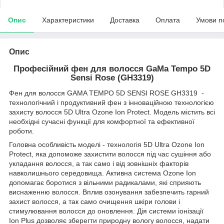
Опис
Характеристики
Доставка
Оплата
Умови п
Опис
Професійний фен для волосся GaMa Tempo 5D
Sensi Rose (GH3319)
Фен для волосся GAMA TEMPO 5D SENSI ROSE GH3319 -
технологічний і продуктивний фен з інноваційною технологією
захисту волосся 5D Ultra Ozone Ion Protect. Модель містить всі
необхідні сучасні функції для комфортної та ефективної
роботи.
Головна особливість моделі - технологія 5D Ultra Ozone Ion
Protect, яка допоможе захистити волосся під час сушіння або
укладання волосся, а так само і від зовнішніх факторів
навколишнього середовища. Активна система Ozone Ion
допомагає боротися з вільними радикалами, які сприяють
виснаженню волосся. Вплив озонування забезпечить гарний
захист волосся, а так само очищення шкіри голови і
стимулювання волосся до оновлення. Дія системи іонізації
Ion Plus дозволяє зберегти природну вологу волосся, надати