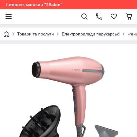
Інтернет-магазин "2Salon"
Товари та послуги
Електроприлади перукарські
Фени