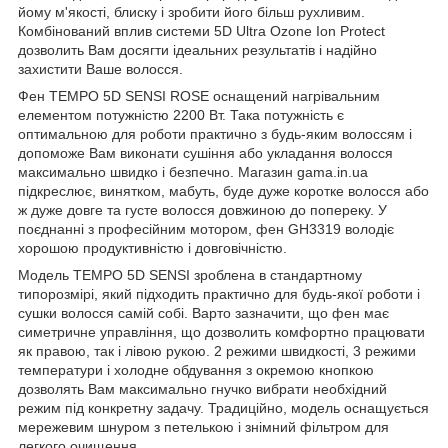
йому м'якості, блиску і зробити його більш рухливим.
Комбінований вплив системи 5D Ultra Ozone Ion Protect
дозволить Вам досягти ідеальних результатів і надійно
захистити Ваше волосся.
Фен TEMPO 5D SENSI ROSE оснащений нагрівальним
елементом потужністю 2200 Вт. Така потужність є
оптимальною для роботи практично з будь-яким волоссям і
допоможе Вам виконати сушіння або укладання волосся
максимально швидко і безпечно. Магазин gama.in.ua
підкреслює, винятком, мабуть, буде дуже коротке волосся або
ж дуже довге та густе волосся довжиною до попереку. У
поєднанні з професійним мотором, фен GH3319 володіє
хорошою продуктивністю і довговічністю.
Модель TEMPO 5D SENSI зроблена в стандартному
типорозмірі, який підходить практично для будь-якої роботи і
сушки волосся самій собі. Варто зазначити, що фен має
симетричне управління, що дозволить комфортно працювати
як правою, так і лівою рукою. 2 режими швидкості, 3 режими
температури і холодне обдування з окремою кнопкою
дозволять Вам максимально гнучко вибрати необхідний
режим під конкретну задачу. Традиційно, модель оснащується
мережевим шнуром з петелькою і знімний фільтром для
легкого очищення.