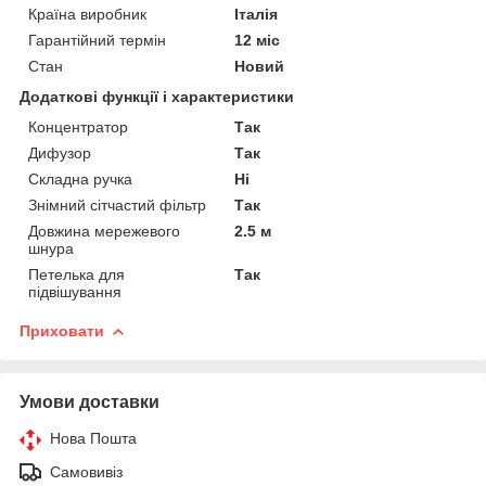
Країна виробник
Італія
Гарантійний термін
12 міс
Стан
Новий
Додаткові функції і характеристики
Концентратор
Так
Дифузор
Так
Складна ручка
Ні
Знімний сітчастий фільтр
Так
Довжина мережевого
2.5 м
шнура
Петелька для
Так
підвішування
Приховати
Умови доставки
Нова Пошта
Самовивіз