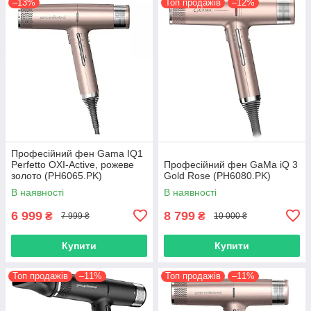
–13%
Топ продажів
–12%
Професійний фен Gama IQ1
Perfetto OXI-Active, рожеве
Професійний фен GaMa iQ 3
золото (PH6065.PK)
Gold Rose (PH6080.PK)
В наявності
В наявності
6 999
8 799
₴
₴
7 999 ₴
10 000 ₴
Купити
Купити
Топ продажів
–11%
Топ продажів
–11%