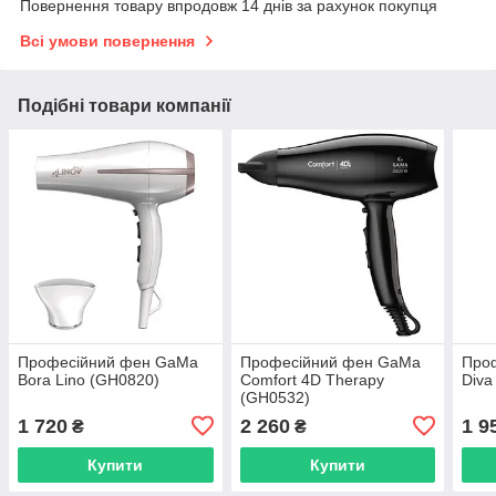
Повернення товару впродовж 14 днів за рахунок покупця
Всі умови повернення
Подібні товари компанії
Професійний фен GaMa
Професійний фен GaMa
Про
Bora Lino (GH0820)
Comfort 4D Therapy
Diva
(GH0532)
1 720
2 260
1 9
₴
₴
Купити
Купити