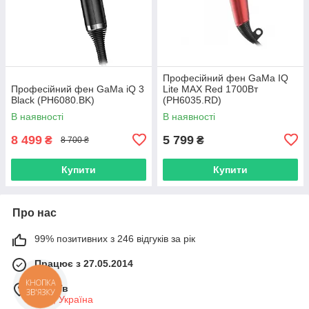
Професійний фен GaMa IQ
Професійний фен GaMa iQ 3
Lite MAX Red 1700Вт
Black (PH6080.BK)
(PH6035.RD)
В наявності
В наявності
8 499
5 799
₴
₴
8 700 ₴
Купити
Купити
Про нас
99% позитивних з 246 відгуків за рік
Працює з 27.05.2014
КНОПКА
м. Київ
ЗВ'ЯЗКУ
Київ, Україна