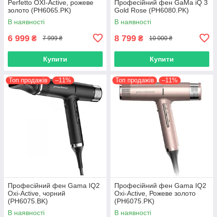
Perfetto OXI-Active, рожеве
Професійний фен GaMa iQ 3
золото (PH6065.PK)
Gold Rose (PH6080.PK)
В наявності
В наявності
6 999
8 799
₴
₴
7 999 ₴
10 000 ₴
Купити
Купити
Топ продажів
–11%
Топ продажів
–11%
Професійний фен Gama IQ2
Професійний фен Gama IQ2
Oxi-Active, чорний
Oxi-Active, Рожеве золото
(PH6075.BK)
(PH6075.PK)
В наявності
В наявності