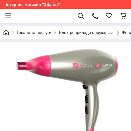
Інтернет-магазин "2Salon"
Товари та послуги
Електроприлади перукарські
Фени