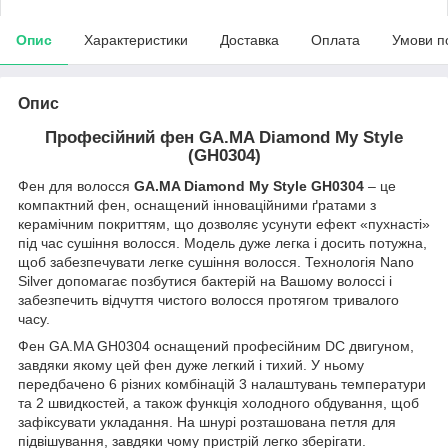
Опис
Характеристики
Доставка
Оплата
Умови п
Опис
Професійний фен GA.MA Diamond My Style
(GH0304)
Фен для волосся
GA.MA Diamond My Style GH0304
– це
компактний фен, оснащений інноваційними ґратами з
керамічним покриттям, що дозволяє усунути ефект «пухнасті»
під час сушіння волосся. Модель дуже легка і досить потужна,
щоб забезпечувати легке сушіння волосся. Технологія Nano
Silver допомагає позбутися бактерій на Вашому волоссі і
забезпечить відчуття чистого волосся протягом тривалого
часу.
Фен GA.MA GH0304 оснащений професійним DC двигуном,
завдяки якому цей фен дуже легкий і тихий. У ньому
передбачено 6 різних комбінацій 3 налаштувань температури
та 2 швидкостей, а також функція холодного обдування, щоб
зафіксувати укладання. На шнурі розташована петля для
підвішування, завдяки чому пристрій легко зберігати.