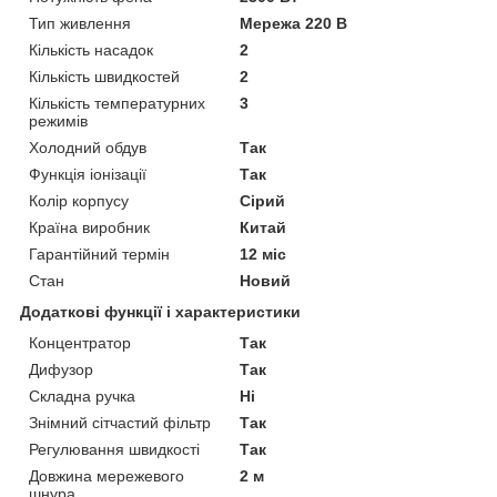
Тип живлення
Мережа 220 В
Кількість насадок
2
Кількість швидкостей
2
Кількість температурних
3
режимів
Холодний обдув
Так
Функція іонізації
Так
Колір корпусу
Сірий
Країна виробник
Китай
Гарантійний термін
12 міс
Стан
Новий
Додаткові функції і характеристики
Концентратор
Так
Дифузор
Так
Складна ручка
Ні
Знімний сітчастий фільтр
Так
Регулювання швидкості
Так
Довжина мережевого
2 м
шнура