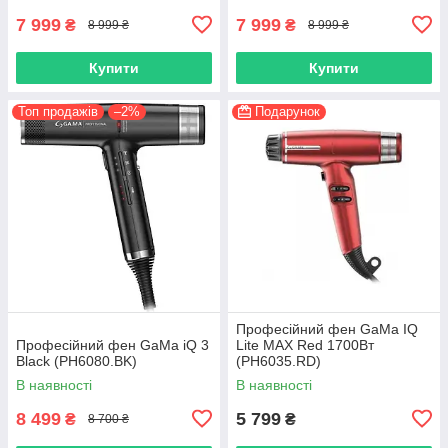
7 999
7 999
₴
₴
8 999 ₴
8 999 ₴
Купити
Купити
Топ продажів
–2%
Подарунок
Професійний фен GaMa IQ
Професійний фен GaMa iQ 3
Lite MAX Red 1700Вт
Black (PH6080.BK)
(PH6035.RD)
В наявності
В наявності
8 499
5 799
₴
₴
8 700 ₴