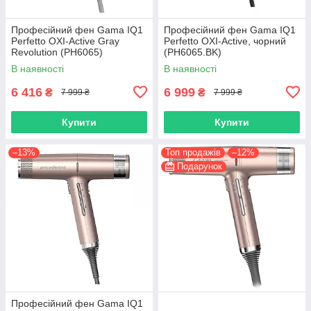
Професійний фен Gama IQ1
Професійний фен Gama IQ1
Perfetto OXI-Active Gray
Perfetto OXI-Active, чорний
Revolution (PH6065)
(PH6065.BK)
В наявності
В наявності
6 416
6 999
₴
₴
7 999 ₴
7 999 ₴
Купити
Купити
–13%
Топ продажів
–12%
Подарунок
Професійний фен Gama IQ1