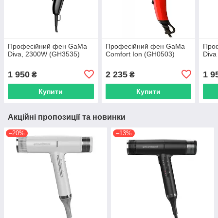
Професійний фен GaMa
Професійний фен GaMa
Про
Diva, 2300W (GH3535)
Comfort Ion (GH0503)
Diva
1 950
2 235
1 9
₴
₴
Купити
Купити
Акційні пропозиції та новинки
–20%
–13%