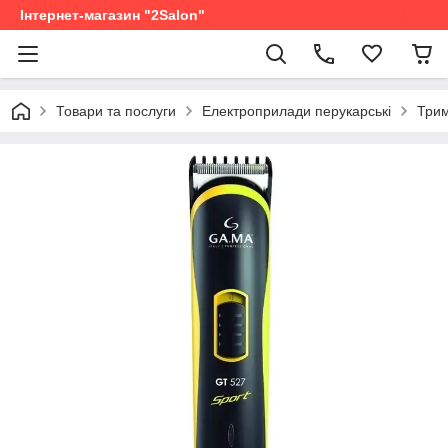
Інтернет-магазин "2Salon"
Товари та послуги
Електроприлади перукарські
Трим