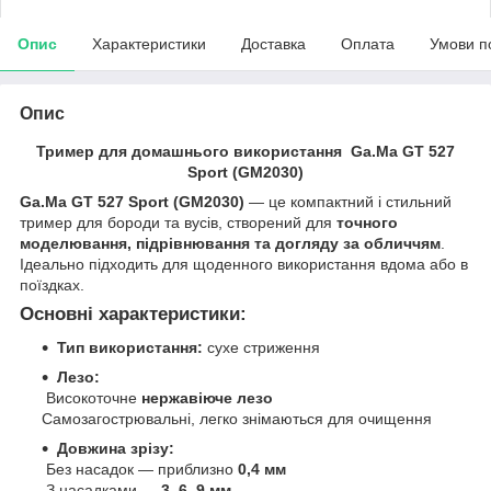
Опис
Характеристики
Доставка
Оплата
Умови п
Опис
Тример для домашнього використання Ga.Ma GT 527
Sport (GM2030)
Ga.Ma GT 527 Sport (GM2030)
— це компактний і стильний
тример для бороди та вусів, створений для
точного
моделювання, підрівнювання та догляду за обличчям
.
Ідеально підходить для щоденного використання вдома або в
поїздках.
Основні характеристики:
Тип використання:
сухе стриження
Лезо:
Високоточне
нержавіюче лезо
Самозагострювальні, легко знімаються для очищення
Довжина зрізу:
Без насадок — приблизно
0,4 мм
З насадками —
3, 6, 9 мм