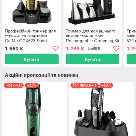
Професійний тример для
Тример для домашнього
Три
стрижки та окантовки
використання Hots
вико
Ga.Ma GCX623 Sport
Rechargeable Grooming Kit
522 
Multistyler Cord/Cordless
5in1 Silver (LK-881-SL)
1 660
1 299
1 2
₴
₴
1 580 ₴
(GM3270)
Купити
Купити
Акційні пропозиції та новинки
Новинка!
–31%
Топ продажів
–19%