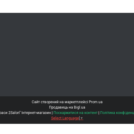
Сайт створений на маркетплейсі
Prom.ua
Продавець на Bigl.ua
"Світ Краси 2Salon" Інтернет-магазин |
Поскаржитися на контент
|
Політика конфіденц
Select Language
▼