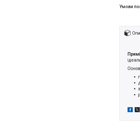
Опи
Прямі
ідеал
Основ