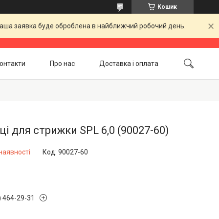
Кошик
 Ваша заявка буде оброблена в найближчий робочий день.
онтакти
Про нас
Доставка і оплата
Повернення і обмін
Акційні товари
і для стрижки SPL 6,0 (90027-60)
наявності
Код:
90027-60
) 464-29-31