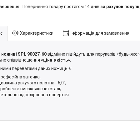
повернення товару протягом 14 днів
за рахунок покупц
с
Характеристики
Інформація для замовлення
 ножиці SPL
90027-60
відмінно підійдуть для перукарів «будь-яког
ьне співвідношення
«ціна-якість»
.
ними перевагами даних ножиць є:
професійна заточка;
довжина ріжучого полотна - 6,0";
зроблені з високоякісної сталі;
ретельно відполірована поверхня.