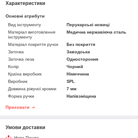
Характеристики
Основні атрибути
Вид інструменту
Перукарські ножиці
Матеріал виготовлення
Медична нержавіюча сталь
інструменту
Матеріал покриття ручок
Без покриття
Заточка
Заводська
Заточка леза
Одностороння
Колір
Чорний
Країна виробник
Німеччина
Виробник
SPL
Довжина ріжучої кромки
7 мм
Форма ручки
Напівзміщена
Приховати
Умови доставки
Нова Пошта