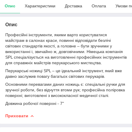
Опис
Характеристики
Доставка
Оплата
Умови п
Опис
Професійні інструменти, якими варто користуватися
майстрам в салонах краси, повинні відповідати безлічі
світових стандартів якості, а головне – бути зручними у
використанні і, звичайно ж, довговічними. Німецька компанія
SPL спеціалізується на виготовленні професійних інструментів
для справжніх майстрів перукарського мистецтва.
Перукарські ножиці SPL – це ідеальний інструмент, який вже
давно заслужив повагу багатьох світових перукарів.
Основними перевагами даних ножиць є: спеціальні ручки для
зручної роботи, без відчуття втоми рук; професійна поліровка
поверхні; виготовлені з висококласної медичної сталі.
Довжина робочої поверхні - 7"
Приховати