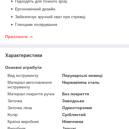
Підходять для точного зрізу.
Ергономічний дизайн.
Забезпечує зручний хват при стрижці.
Глянцеве полірування
Приховати
Характеристики
Основні атрибути
Вид інструменту
Перукарські ножиці
Матеріал виготовлення
Нержавіюча сталь
інструменту
Матеріал покриття ручок
Без покриття
Заточка
Заводська
Заточка леза
Одностороння
Колір
Сріблястий
Країна виробник
Німеччина
Виробник
Jaguar