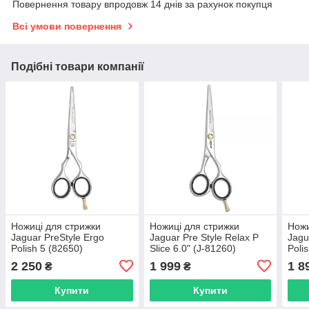
Повернення товару впродовж 14 днів за рахунок покупця
Всі умови повернення
Подібні товари компанії
Ножиці для стрижки
Ножиці для стрижки
Ножи
Jaguar PreStyle Ergo
Jaguar Pre Style Relax P
Jagu
Polish 5 (82650)
Slice 6.0" (J-81260)
Poli
2 250
1 999
1 8
₴
₴
Купити
Купити