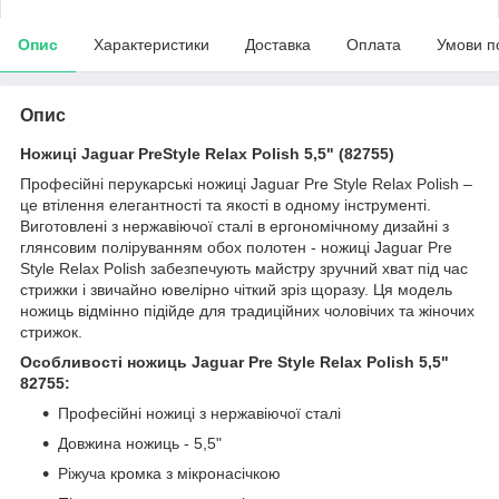
Опис
Характеристики
Доставка
Оплата
Умови п
Опис
Ножиці Jaguar PreStyle Relax Polish 5,5" (82755)
Професійні перукарські ножиці Jaguar Pre Style Relax Polish –
це втілення елегантності та якості в одному інструменті.
Виготовлені з нержавіючої сталі в ергономічному дизайні з
глянсовим поліруванням обох полотен - ножиці Jaguar Pre
Style Relax Polish забезпечують майстру зручний хват під час
стрижки і звичайно ювелірно чіткий зріз щоразу. Ця модель
ножиць відмінно підійде для традиційних чоловічих та жіночих
стрижок.
Особливості ножиць Jaguar Pre Style Relax Polish 5,5"
82755:
Професійні ножиці з нержавіючої сталі
Довжина ножиць - 5,5"
Ріжуча кромка з мікронасічкою