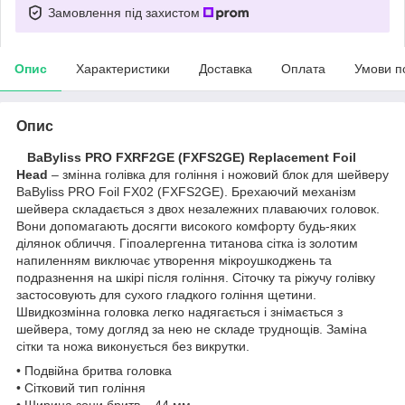
Замовлення під захистом
Опис
Характеристики
Доставка
Оплата
Умови п
Опис
BaByliss PRO FXRF2GE (FXFS2GE) Replacement Foil
Head
– змінна голівка для гоління і ножовий блок для шейверу
BaByliss PRO Foil FX02 (FXFS2GE). Брехаючий механізм
шейвера складається з двох незалежних плаваючих головок.
Вони допомагають досягти високого комфорту будь-яких
ділянок обличчя. Гіпоалергенна титанова сітка із золотим
напиленням виключає утворення мікроушкоджень та
подразнення на шкірі після гоління. Сіточку та ріжучу голівку
застосовують для сухого гладкого гоління щетини.
Швидкозмінна головка легко надягається і знімається з
шейвера, тому догляд за нею не складе труднощів. Заміна
сітки та ножа виконується без викрутки.
• Подвійна бритва головка
• Сітковий тип гоління
• Ширина зони бритв – 44 мм.