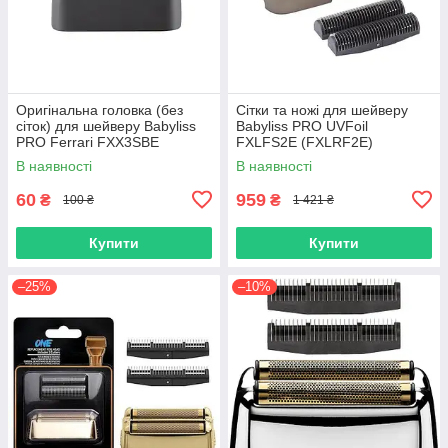
Оригінальна головка (без
Сітки та ножі для шейверу
сіток) для шейверу Babyliss
Babyliss PRO UVFoil
PRO Ferrari FXX3SBE
FXLFS2E (FXLRF2E)
(FXX3RFBE-02)
В наявності
В наявності
60
959
₴
₴
100 ₴
1 421 ₴
Купити
Купити
–25%
–10%