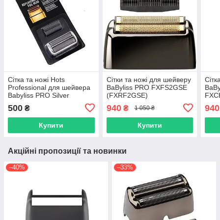
Сітка та ножі Hots
Сітки та ножі для шейверу
Сітк
Professional для шейвера
BaByliss PRO FXFS2GSE
BaBy
Babyliss PRO Silver
(FXRF2GSE)
FXC
FXFS2E (HP-FXRF2E)
(FX
500
940
940
₴
₴
1 050 ₴
Купити
Купити
Акційні пропозиції та новинки
–40%
–33%