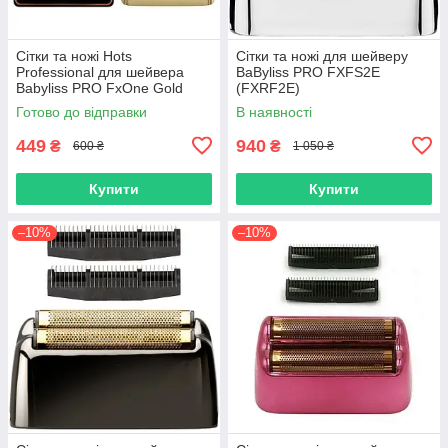
Сітки та ножі Hots
Сітки та ножі для шейверу
Professional для шейвера
BaByliss PRO FXFS2E
Babyliss PRO FxOne Gold
(FXRF2E)
FX79FSGE (HP-FX79RF2GE)
Готово до відправки
В наявності
449
940
₴
₴
600 ₴
1 050 ₴
Купити
Купити
–10%
–10%