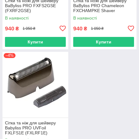
Сітки та ножі для шейверу
Сітка та ножі для шейверу
BaByliss PRO FXFS2GSE
BaByliss PRO Chameleon
(FXRF2GSE)
FXCHAMPKE Shaver
(FXRF2CE)
В наявності
В наявності
940
940
₴
₴
1 050 ₴
1 050 ₴
Купити
Купити
–4%
Сітка та ніж для шейверу
Babyliss PRO UVFoil
FXLFS1E (FXLRF1E)