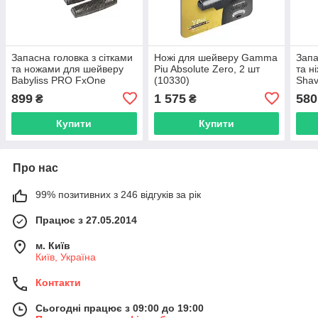
Запасна головка з сітками
Ножі для шейверу Gamma
Запа
та ножами для шейверу
Piu Absolute Zero, 2 шт
та н
Babyliss PRO FxOne
(10330)
Shav
FX79FSMBE Black
Edge
899
1 575
580
₴
₴
(FX79RF2MBE)
5950
Купити
Купити
Про нас
99% позитивних з 246 відгуків за рік
Працює з 27.05.2014
м. Київ
Київ, Україна
Контакти
Сьогодні працює з 09:00 до 19:00