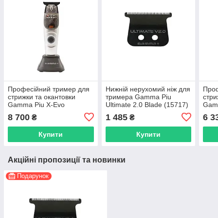
Професійний тример для
Нижній нерухомий ніж для
Проф
стрижки та окантовки
тримера Gamma Piu
стри
Gamma Piu X-Evo
Ultimate 2.0 Blade (15717)
Gamm
(GPXE1T)
Up (
8 700
1 485
6 3
₴
₴
Купити
Купити
Акційні пропозиції та новинки
Подарунок