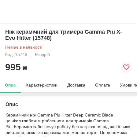
Ніж керамічний для тримера Gamma Piu X-
Evo Hitter (15748)
Немає в наявності
Код: 15748
Роздріб
995
₴
Опис
Характеристики
Доставка
Оплата
Умови п
Опис
Керамічний ніж Gamma Piu Hitter Deep Ceramic Blade
це ніж з глибоким різбленням для тримерів Gamma
Piu. Кераміка забезпечує роботу без нагрівання під час її вико
ристання, оскільки кераміка має менше тертя. Це допоможе