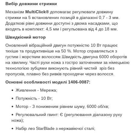
Вибір довжини стрижки
Механізм
MultiClick®
допомагає регулювати довжину
стрижки на 5 встановлених позицій в діапазоні 0,7 - 3 мм.
Додаткові рівні довжини доступні з двома насадками, що
входять в комплект: 4,5 мм і регульована від 4 до 18 мм.
Швидкісний мотор
Оновлений вібраційний двигун потужністю 10 Вт працює
тихіше та продуктивніше на 50 %. Мотор справляється з
густим і жорстким волоссям.Швидкість двигуна 6000 оборотів
на хвилину. Часті рухи ножа з гостро заточеними за німецькою
технологією зубцями виконують рівний чистий зріз без
пропусків, плавно без ривків проходячи через волосся.
Основні особливості моделі 1406-0087:
Живлення - Мережа;
Потужність - 10 Вт;
Мотор - З пониженим рівнем шуму, 6000 об/хв;
Регулювальний гвинт: Є (регулювання діапазону руху
ножа);
Набір лез StarBlade з нержавіючої сталі;