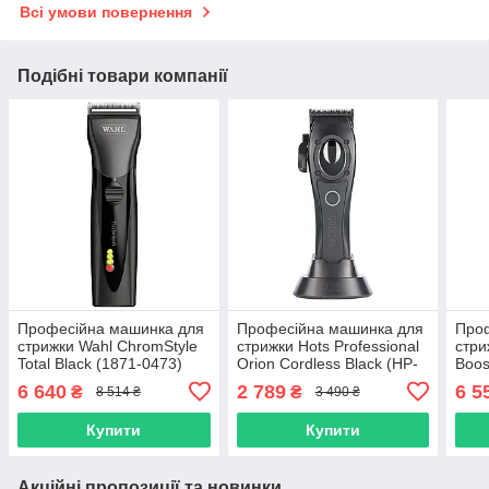
Всі умови повернення
Подібні товари компанії
Професійна машинка для
Професійна машинка для
Про
стрижки Wahl ChromStyle
стрижки Hots Professional
стри
Total Black (1871-0473)
Orion Cordless Black (HP-
Boos
12104)
(FX
6 640
2 789
6 5
₴
₴
8 514 ₴
3 490 ₴
Купити
Купити
Акційні пропозиції та новинки