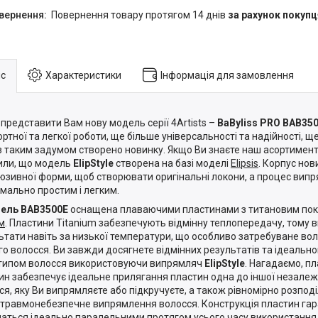
повернення товару протягом 14 днів
за рахунок покупц
с
Характеристики
Інформація для замовлення
представити Вам нову модель серії 4Artists –
BaByliss PRO BAB3500
ртної та легкої роботи, ще більше універсальності та надійності, щ
з таким задумом створено новинку. Якщо Ви знаєте наш асортимент,
или, що модель
ElipStyle
створена на базі моделі
Elipsis
. Корпус нов
юзивної форми, щоб створювати оригінальні локони, а процес вип
мально простим і легким.
ель BAB3500E
оснащена плаваючими пластинами з титановим пок
м
. Пластини Titanium забезпечують відмінну теплопередачу, тому в
ьтати навіть за низької температури, що особливо затребуване во
го волосся. Ви завжди досягнете відмінних результатів та ідеальн
типом волосся використовуючи випрямляч
ElipStyle
. Нагадаємо, п
ин забезпечує ідеальне прилягання пластин одна до іншої незале
ся, яку Ви випрямляєте або підкручуєте, а також рівномірно розпод
травмонебезпечне випрямлення волосся. Конструкція пластин гар
аться ідеально паралельними протягом усього часу використання. E