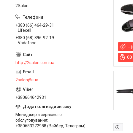
2Salon
+380 (66) 464-29-31
Lifecell
+380 (68) 896-92-19
Vodafone
–1
0
0
http://2salon.com.ua
2salon@i.ua
+380664642931
Менеджер з сервісного
обслуговування
+380683272988 (Вайбер, Телеграм)