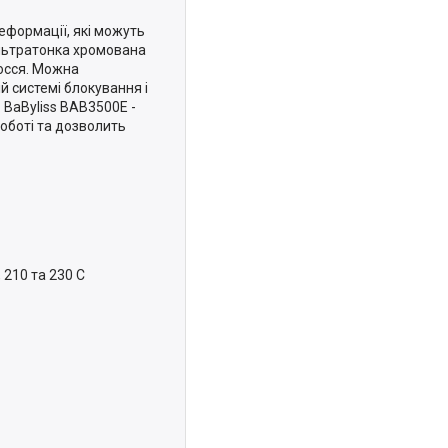
деформації, які можуть
ультратонка хромована
лосся. Можна
й системі блокування і
. BaByliss BAB3500E -
оботі та дозволить
 210 та 230 C