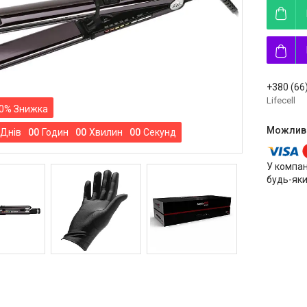
+380 (66
Lifecell
0%
Днів
0
0
Годин
0
0
Хвилин
0
0
Секунд
У компан
будь-яки