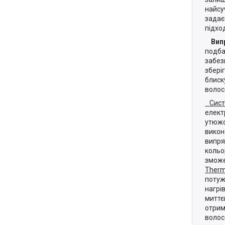
найсу
задає
підхо
Випря
подба
забез
збері
блиск
волос
Систе
елект
утюжо
викон
випря
кольо
зможе
Therm
потуж
нагрі
миттє
отрим
волос