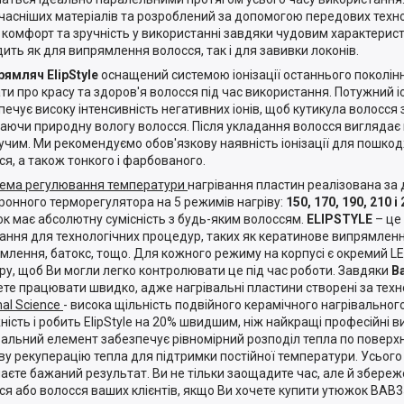
часніших матеріалів та розроблений за допомогою передових техно
 комфорт та зручність у використанні завдяки чудовим характерис
дить як для випрямлення волосся, так і для завивки локонів.
мляч ElipStyle
оснащений системою іонізації останнього поколі
ти про красу та здоров'я волосся під час використання. Потужний 
печує високу інтенсивність негативних іонів, щоб кутикула волосся
гаючи природну вологу волосся. Після укладання волосся виглядає 
учим. Ми рекомендуємо обов'язкову наявність іонізації для пошко
ся, а також тонкого і фарбованого.
ма регулювання температури
нагрівання пластин реалізована за
ронного терморегулятора на 5 режимів нагріву:
150, 170, 190, 210 і
к має абсолютну сумісність з будь-яким волоссям.
ELIPSTYLE
– це
ання для технологічних процедур, таких як кератинове випрямлен
млення, батокс, тощо. Для кожного режиму на корпусі є окремий LE
ру, щоб Ви могли легко контролювати це під час роботи. Завдяки
Ba
те працювати швидко, адже нагрівальні пластини створені за тех
al Science
- висока щільність подвійного керамічного нагрівальног
ність і робить ElipStyle на 20% швидшим, ніж найкращі професійні в
вальний елемент забезпечує рівномірний розподіл тепла по поверхн
ву рекуперацію тепла для підтримки постійної температури. Усього 
аєте бажаний результат. Ви не тільки заощадите час, але й збереж
ся або волосся ваших клієнтів, якщо Ви хочете купити утюжок BAB