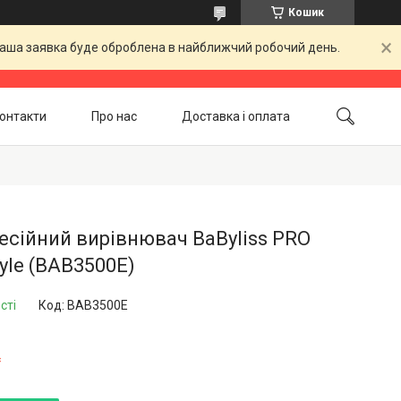
Кошик
 Ваша заявка буде оброблена в найближчий робочий день.
онтакти
Про нас
Доставка і оплата
Повернення і обмін
Акційні товари
сійний вирівнювач BaByliss PRO
tyle (BAB3500E)
сті
Код:
BAB3500E
₴