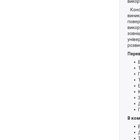
викор
Конст
виник
повер
викор
зовні
уніве
розви
Перев
В ком