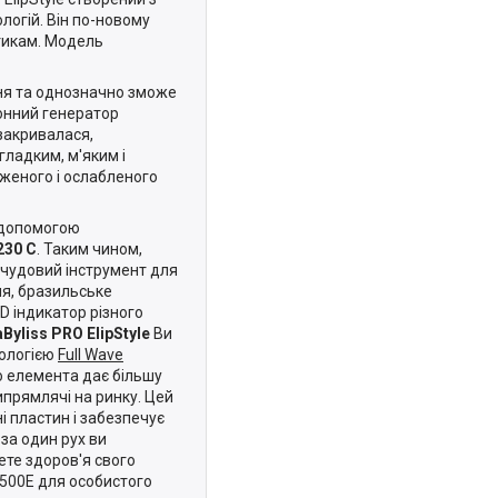
логій. Він по-новому
тикам. Модель
ння та однозначно зможе
іонний генератор
 закривалася,
гладким, м'яким і
дженого і ослабленого
 допомогою
 230 C
. Таким чином,
 чудовий інструмент для
ня, бразильське
D індикатор різного
Byliss PRO ElipStyle
Ви
нологією
Full Wave
о елемента дає більшу
ипрямлячі на ринку. Цей
і пластин і забезпечує
за один рух ви
ете здоров'я свого
3500E для особистого