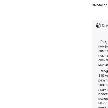
Опи
Раді 
комфо
саме 
поміт
екскл
макси
Мод
110 м
резул
тонко
яким 
пласт
волос
менш 
залиш