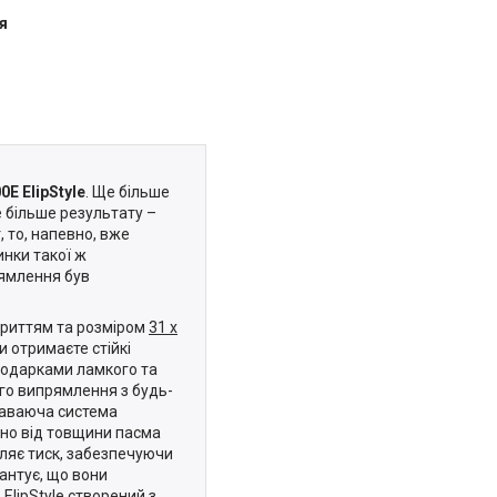
я
E ElipStyle
. Ще більше
е більше результату –
 то, напевно, вже
инки такої ж
рямлення був
риттям та розміром
31 x
и отримаєте стійкі
лодарками ламкого та
ого випрямлення з будь-
лаваюча система
жно від товщини пасма
іляє тиск, забезпечуючи
антує, що вони
lipStyle створений з