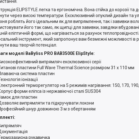
истання.
рукція ELIPSTYLE легка та ергономічна. Вона стійка до корозії та 
нути через високі температури. Ексклюзивний опуклий дизайн та 
хня роблять його ідеальним як для випрямлення, так і завивки во
истовувати його так само, як щипці для завивки, завдяки вбудовані
шній еліптичній формі, що нагрівається за рахунок теплопровідності
рсальний інструмент, який запропонує вам безмежні можливості в р
нути ваш творчій потенціал.
аги моделі BaByliss PRO BAB3500E ElipStyle:
Високоефективний випрямляч ексклюзивної серії
Титанові пластини Full Wave Thermal Science розміром 31 x 110 мм
Плаваюча система пластин
Технологія іонізації
Електронний терморегулятор на 5 режимів нагрівання: 150, 170, 190,
Корпус форми еліпса із нержавіючої сталі SUS304
Замок для пластин
Дозволяє випрямляти та підкручувати локони
Професійний шнур довжиною 3 м з обертанням
плекті:
Випрямляч
Документація
Термозахисна рукавичка