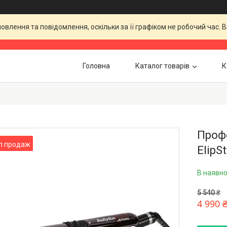
влення та повідомлення, оскільки за її графіком не робочий час.
Головна
Каталог товарів
К
Профе
п продаж
ElipS
В наявно
5 540 ₴
4 990 