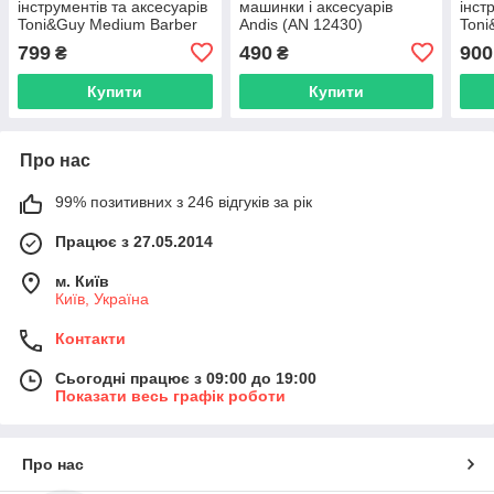
інструментів та аксесуарів
машинки і аксесуарів
інст
Toni&Guy Medium Barber
Andis (AN 12430)
Toni
Bag Black (T&G-0002)
Barb
799
490
900
₴
₴
0003
Купити
Купити
Про нас
99% позитивних з 246 відгуків за рік
Працює з 27.05.2014
м. Київ
Київ, Україна
Контакти
Сьогодні працює з 09:00 до 19:00
Показати весь графік роботи
Про нас