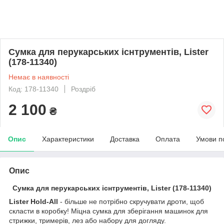
Сумка для перукарських існтрументів, Lister
(178-11340)
Немає в наявності
Код: 178-11340
Роздріб
2 100
₴
Опис
Характеристики
Доставка
Оплата
Умови п
Опис
Сумка для перукарських існтрументів, Lister (178-11340)
Lister Hold-All
- більше не потрібно скручувати дроти, щоб
скласти в коробку! Міцна сумка для зберігання машинок для
стрижки, тримерів, лез або набору для догляду.