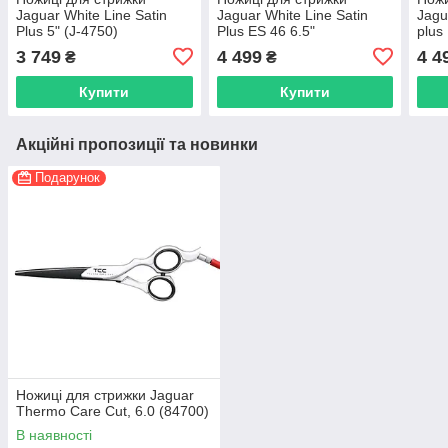
Jaguar White Line Satin
Jaguar White Line Satin
Jagu
Plus 5" (J-4750)
Plus ES 46 6.5"
plus
філірувальні (J-3065)
3 749
4 499
4 4
₴
₴
Купити
Купити
Акційні пропозиції та новинки
Подарунок
Ножиці для стрижки Jaguar
Thermo Care Cut, 6.0 (84700)
В наявності