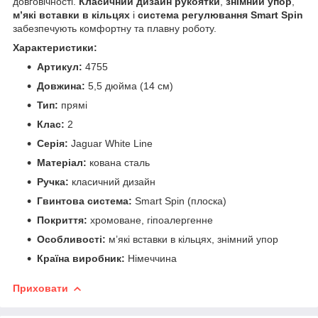
довговічності.
Класичний дизайн рукоятки
,
знімний упор
,
м’які вставки в кільцях
і
система регулювання Smart Spin
забезпечують комфортну та плавну роботу.
Характеристики:
Артикул:
4755
Довжина:
5,5 дюйма (14 см)
Тип:
прямі
Клас:
2
Серія:
Jaguar White Line
Матеріал:
кована сталь
Ручка:
класичний дизайн
Гвинтова система:
Smart Spin (плоска)
Покриття:
хромоване, гіпоалергенне
Особливості:
м’які вставки в кільцях, знімний упор
Країна виробник:
Німеччина
Приховати