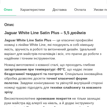
Опис
Характеристики
Доставка
Оплата
Умови п
Опис
Jaguar White Line Satin Plus – 5,5 дюймів
Jaguar White Line Satin Plus
— це класичні професійні
ножиці з лінійки White Line, які поєднують в собі німецьку
якість, зручність в роботі та витончений дизайн. Ідеальний
варіант для майстрів-початківців і всіх, хто прагне до роботи з
надійним і точним інструментом.
Ножиці виготовлені з кованої сталі, що проходить глибоке
загартування при температурі -80°C
, що надає лезам
бездоганної твердості та гостроти
. Спеціальна інноваційна
обробка дозволяє досягти
точної класичної форми
полотен
. Завдяки хонінгуванню та увігнутій внутрішній стороні
ножиці чудово підходять для
техніки слайсингу та ковзного
зрізу
.
Високотехнологічне
хромоване покриття
не тільки захищає
руки майстра від алергії на нікель, а й додає інструменту