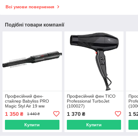
Всі умови повернення
Подібні товари компанії
Професійний фен-
Професійний фен TICO
Про
стайлер Babyliss PRO
Professional TurboJet
Prof
Magic Styl Air 19 мм
(100027)
(100
(BAB663E)
1 350
1 370
1 5
₴
₴
1 440 ₴
Купити
Купити