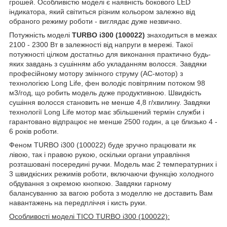
грошей. Особливістю моделі є наявність бокового LED
індикатора, який світиться різним кольором залежно від
обраного режиму роботи - виглядає дуже незвично.
Потужність моделі
TURBO i300 (100022)
знаходиться в межах
2100 - 2300 Вт в залежності від напруги в мережі. Такої
потужності цілком достатньо для виконання практично будь-
яких завдань з сушінням або укладанням волосся. Завдяки
професійному мотору змінного струму (AC-мотор) з
технологією Long Life, фен володіє повітряним потоком 98
м
3
/год, що робить модель дуже продуктивною. Швидкість
сушіння волосся становить не менше 4,8 г/хвилину. Завдяки
технології Long Life мотор має збільшений термін служби і
гарантовано відпрацює не менше 2500 годин, а це близько 4 -
6 років роботи.
Феном TURBO i300 (100022) буде зручно працювати як
лівою, так і правою рукою, оскільки органи управління
розташовані посередині ручки. Модель має 2 температурних і
3 швидкісних режимів роботи, включаючи функцію холодного
обдування з окремою кнопкою. Завдяки гарному
балансуванню за вагою робота з моделлю не доставить Вам
навантажень на передпліччя і кисть руки.
Особливості моделі TICO TURBO i300 (100022):