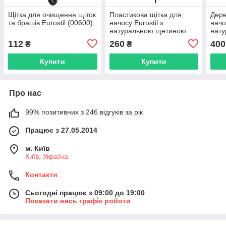
Щітка для очищення щіток
Пластикова щітка для
Дере
та брашів Eurostil (00600)
начосу Eurostil з
начо
натуральною щетиною
нат
(02452)
(032
112
260
400
₴
₴
Купити
Купити
Про нас
99% позитивних з 246 відгуків за рік
Працює з 27.05.2014
м. Київ
Київ, Україна
Контакти
Сьогодні працює з 09:00 до 19:00
Показати весь графік роботи