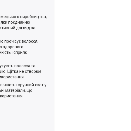
імецького виробництва,
вдяки поєднанню
ективний догляд за
ко прочісує волосся,
сю здорового
кість і сприяє
лутують волосся та
ію. Щітка не створює
використання.
вічність і зручний хват у
ьні матеріали, що
икористання.