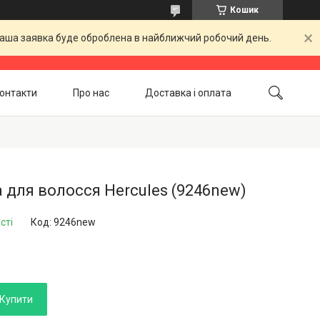
Кошик
 Ваша заявка буде оброблена в найближчий робочий день.
онтакти
Про нас
Доставка і оплата
Повернення і обмін
Акційні товари
 для волосся Hercules (9246new)
сті
Код:
9246new
Купити