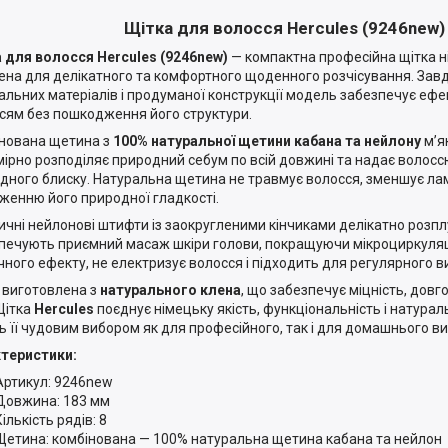
Щітка для волосся Hercules (9246new)
 для волосся Hercules (9246new)
— компактна професійна щітка н
ена для делікатного та комфортного щоденного розчісування. За
альних матеріалів і продуманої конструкції модель забезпечує еф
сям без пошкодження його структури.
нована щетина з
100% натуральної щетини кабана та нейлону
м’я
мірно розподіляє природний себум по всій довжині та надає волос
дного блиску. Натуральна щетина не травмує волосся, зменшує лам
женню його природної гладкості.
ичні нейлонові штифти із заокругленими кінчиками делікатно розп
печують приємний масаж шкіри голови, покращуючи мікроциркуляц
чного ефекту, не електризує волосся і підходить для регулярного 
 виготовлена з
натурального клена
, що забезпечує міцність, довго
 Щітка
Hercules
поєднує німецьку якість, функціональність і натурал
ь її чудовим вибором як для професійного, так і для домашнього в
теристики:
Артикул: 9246new
Довжина: 183 мм
Кількість рядів: 8
Щетина: комбінована — 100% натуральна щетина кабана та нейлон