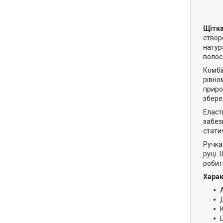
Щітка
створ
натур
волос
Комбі
рівно
приро
збере
Еласт
забез
стати
Ручка
руці.
робит
Харак