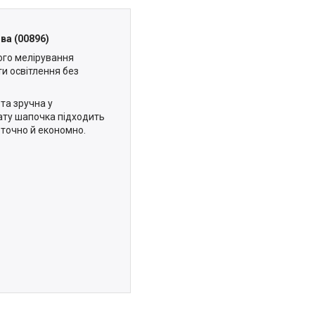
ва (00896)
ого мелірування
и освітлення без
 та зручна у
ату шапочка підходить
точно й економно.