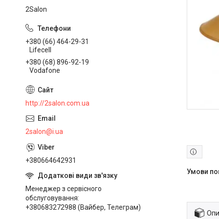
2Salon
+380 (66) 464-29-31
Lifecell
+380 (68) 896-92-19
Vodafone
http://2salon.com.ua
2salon@i.ua
+380664642931
Менеджер з сервісного
обслуговування
+380683272988 (Вайбер, Телеграм)
Опи