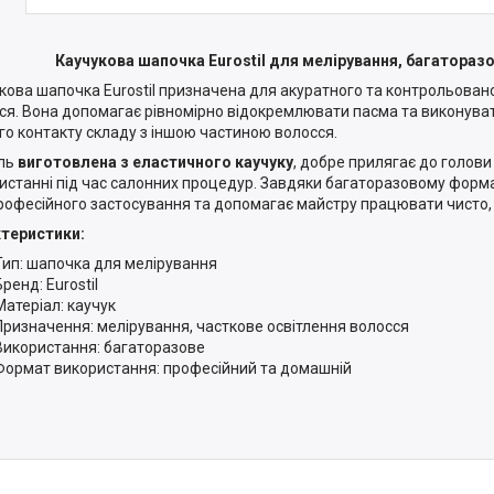
Каучукова шапочка Eurostil для мелірування, багаторазо
кова шапочка Eurostil призначена для акуратного та контрольован
ся. Вона допомагає рівномірно відокремлювати пасма та виконуват
го контакту складу з іншою частиною волосся.
ль
виготовлена з еластичного каучуку
, добре прилягає до голови
истанні під час салонних процедур. Завдяки багаторазовому форм
рофесійного застосування та допомагає майстру працювати чисто, 
теристики:
Тип: шапочка для мелірування
Бренд: Eurostil
Матеріал: каучук
Призначення: мелірування, часткове освітлення волосся
Використання: багаторазове
Формат використання: професійний та домашній