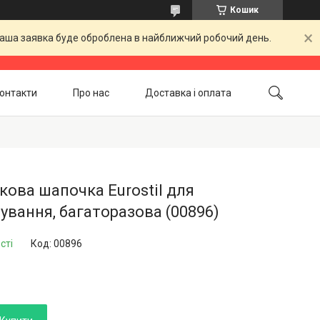
Кошик
 Ваша заявка буде оброблена в найближчий робочий день.
онтакти
Про нас
Доставка і оплата
Повернення і обмін
Акційні товари
кова шапочка Eurostil для
ування, багаторазова (00896)
сті
Код:
00896