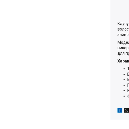
Каучу
волос
зайво
Моде
викор
для п
Харак