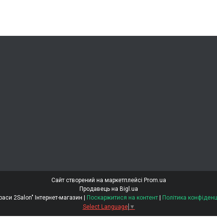
Сайт створений на маркетплейсі
Prom.ua
Продавець на Bigl.ua
"Світ Краси 2Salon" Інтернет-магазин |
Поскаржитися на контент
|
Політика конфіденц
Select Language
▼