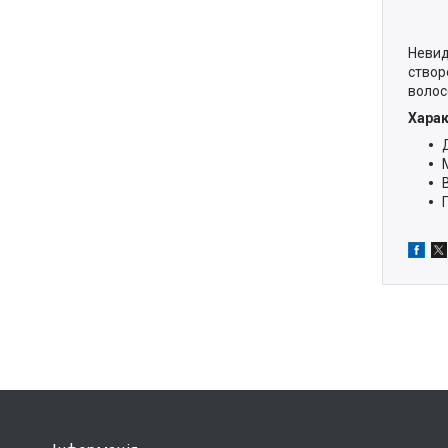
Невид
створ
волос
Хара