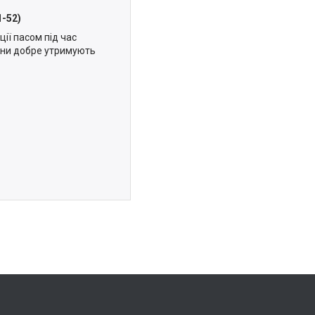
1-52)
ії пасом під час
вони добре утримують