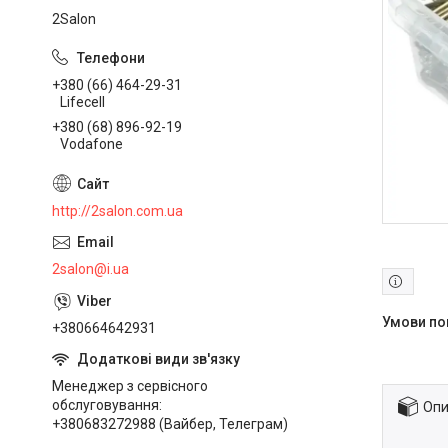
2Salon
+380 (66) 464-29-31
Lifecell
+380 (68) 896-92-19
Vodafone
http://2salon.com.ua
2salon@i.ua
+380664642931
Менеджер з сервісного
обслуговування
Опи
+380683272988 (Вайбер, Телеграм)