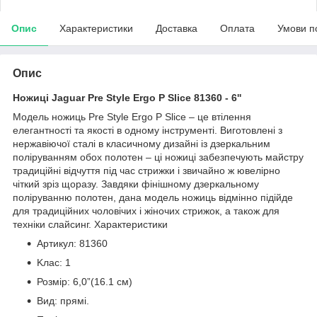
Опис
Характеристики
Доставка
Оплата
Умови п
Опис
Ножиці Jaguar Pre Style Ergo P Slice 81360 - 6''
Модель ножиць Pre Style Ergo P Slice – це втілення
елегантності та якості в одному інструменті. Виготовлені з
нержавіючої сталі в класичному дизайні із дзеркальним
поліруванням обох полотен – ці ножиці забезпечують майстру
традиційні відчуття під час стрижки і звичайно ж ювелірно
чіткий зріз щоразу. Завдяки фінішному дзеркальному
поліруванню полотен, дана модель ножиць відмінно підійде
для традиційних чоловічих і жіночих стрижок, а також для
техніки слайсинг. Характеристики
Артикул: 81360
Kлас: 1
Розмір: 6,0”(16.1 см)
Вид: прямі.