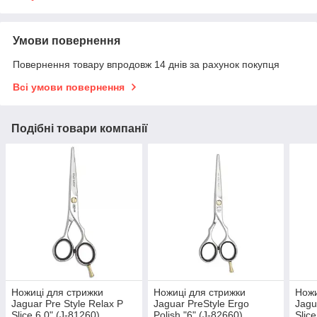
Умови повернення
Повернення товару впродовж 14 днів за рахунок покупця
Всі умови повернення
Подібні товари компанії
Ножиці для стрижки
Ножиці для стрижки
Ножи
Jaguar Pre Style Relax P
Jaguar PreStyle Ergo
Jagu
Slice 6.0" (J-81260)
Polish "6" (J-82660)
Slic